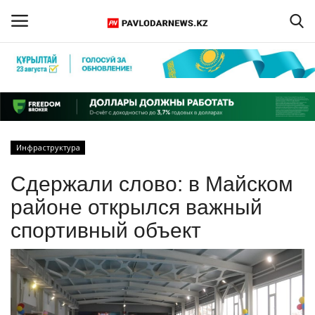
Войти
Регистрация
Главная
Инфраструктура
Обратная связь
Сдержали слово: в Майском
ПАВЛОДАРСКАЯ ОБЛАСТЬ
районе открылся важный
спортивный объект
КАЗАХСТАН
МИР
СПЕЦПРОЕКТЫ