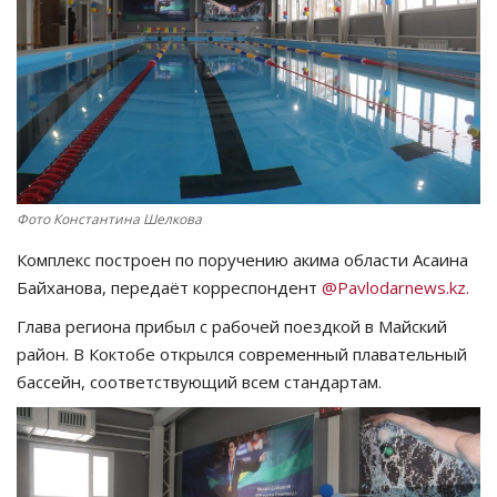
СПОРТ
Чек-лист
РАЗВЛЕЧЕНИЯ
OFFICIAL
Фото Константина Шелкова
Комплекс построен по поручению акима области Асаина
Курултай
Байханова, передаёт корреспондент
@Pavlodarnews.kz.
Язык
Глава региона прибыл с рабочей поездкой в Майский
район. В Коктобе открылся современный плавательный
Қазақша
Русский
бассейн, соответствующий всем стандартам.