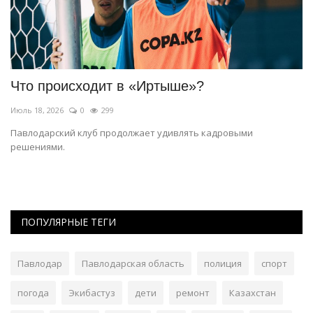
Что происходит в «Иртыше»?
В
г
Июль 18, 2026
0
299
Ию
Павлодарский клуб продолжает удивлять кадровыми
решениями.
Це
пр
ПОПУЛЯРНЫЕ ТЕГИ
Павлодар
Павлодарская область
полиция
спорт
погода
Экибастуз
дети
ремонт
Казахстан