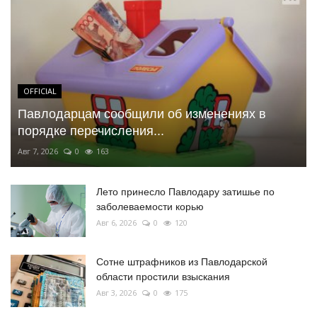
OFFICIAL
Павлодарцам сообщили об изменениях в
порядке перечисления...
Авг 7, 2026
0
163
Лето принесло Павлодару затишье по
заболеваемости корью
Авг 6, 2026
0
120
Сотне штрафников из Павлодарской
области простили взыскания
Авг 3, 2026
0
175