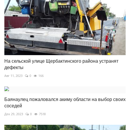
На сельской улице Щербактинского района устранят
дефекты
Авг 11, 2023
0
166
Баянаулец пожаловался акиму области на выбор своих
соседей
Дек 29, 2023
0
7518