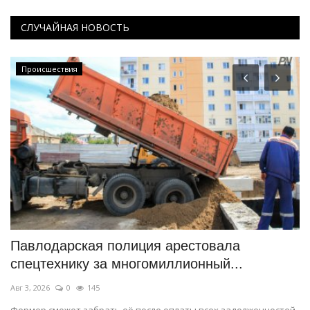
СЛУЧАЙНАЯ НОВОСТЬ
Происшествия
Павлодарская полиция арестовала
С
спецтехнику за многомиллионный...
п
Авг 3, 2026
0
145
Ию