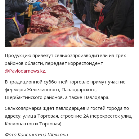
СПОРТ
Чек-лист
РАЗВЛЕЧЕНИЯ
Продукцию привезут сельхозпроизводители из трех
OFFICIAL
районов области, передает корреспондент
@Pavlodarnews.kz.
Курултай
В традиционной субботней торговле примут участие
фермеры Железинского, Павлодарского,
Язык
Щербактинского районов, а также Павлодара.
Қазақша
Русский
Сельхозярмарка ждет павлодарцев и гостей города по
адресу: улица Торговая, строение 2А (перекресток улиц
Космонавтов и Торговая).
Фото Константина Шелкова