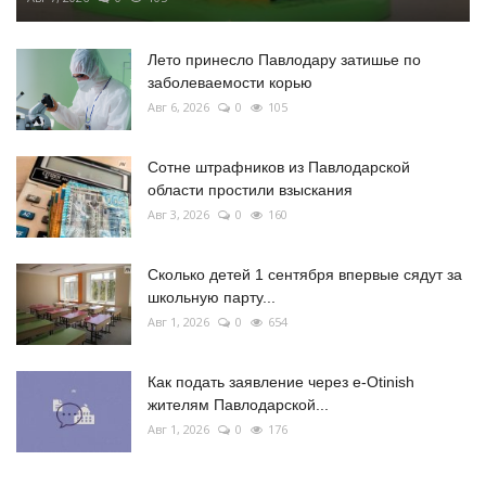
Лето принесло Павлодару затишье по
заболеваемости корью
Авг 6, 2026
0
105
Сотне штрафников из Павлодарской
области простили взыскания
Авг 3, 2026
0
160
Сколько детей 1 сентября впервые сядут за
школьную парту...
Авг 1, 2026
0
654
Как подать заявление через e-Otinish
жителям Павлодарской...
Авг 1, 2026
0
176