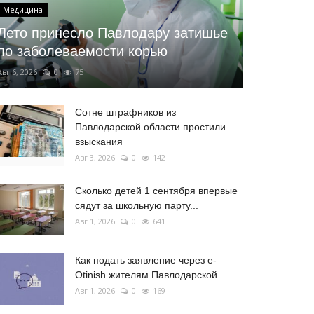
Медицина
Лето принесло Павлодару затишье
по заболеваемости корью
Авг 6, 2026
0
75
Сотне штрафников из
Павлодарской области простили
взыскания
Авг 3, 2026
0
142
Сколько детей 1 сентября впервые
сядут за школьную парту...
Авг 1, 2026
0
641
Как подать заявление через e-
Otinish жителям Павлодарской...
Авг 1, 2026
0
169