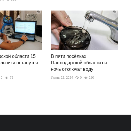
ской области 15
В пяти посёлках
льники останутся
Павлодарской области на
ночь отключат воду
0
76
Июль 22, 2024
0
260