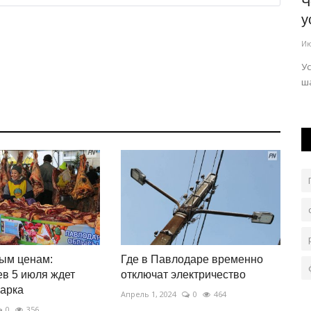
лка
Казахстанцев призвали не доверять
Ч
дипфейкам
у
Авг 6, 2026
0
44
Ию
Любой фейк живет ровно столько, сколько на него
У
реагируют и распространяют в сети.
ша
ым ценам:
Где в Павлодаре временно
в 5 июля ждет
отключат электричество
арка
Апрель 1, 2024
0
464
0
356