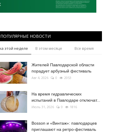
ПОПУЛЯРНЫЕ НОВОСТИ
на этой неделе
В этом месяце
Все время
Жителей Павлодарской области
порадует арбузный фестиваль
Авг 4, 2026
0
2053
На время гидравлических
испытаний в Павлодаре отключат...
Июль 31, 2026
0
1816
Bosson и «Винтаж»: павлодарцев
приглашают на ретро-фестиваль