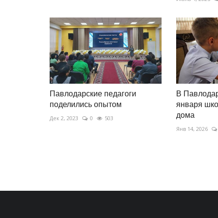
Павлодарские педагоги
В Павлодар
поделились опытом
января шко
дома
Дек 2, 2023
0
503
Янв 14, 2026