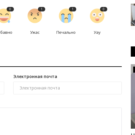
0
1
1
0
абавно
Ужас
Печально
Уау
КАЗАХСТАН
Электронная почта