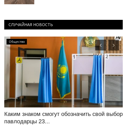
СЛУЧАЙНАЯ НОВОСТЬ
Общество
Каким знаком смогут обозначить свой выбор
Д
павлодарцы 23...
е