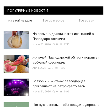
ПОПУЛЯРНЫЕ НОВОСТИ
на этой неделе
В этом месяце
Все время
На время гидравлических испытаний в
Павлодаре отключат...
Июль 31, 2026
0
1736
Жителей Павлодарской области порадует
арбузный фестиваль
Авг 4, 2026
0
1666
Bosson и «Винтаж»: павлодарцев
приглашают на ретро-фестиваль
Июль 31, 2026
0
1496
Что нужно знать, чтобы посадить дерево в