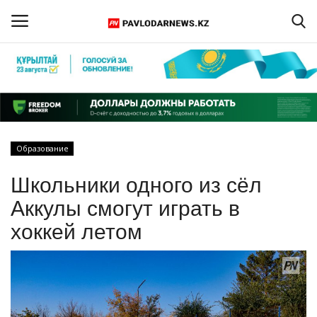
Войти
Регистрация
Главная
Образование
Обратная связь
Школьники одного из сёл
ПАВЛОДАРСКАЯ ОБЛАСТЬ
Аккулы смогут играть в
хоккей летом
КАЗАХСТАН
МИР
СПЕЦПРОЕКТЫ