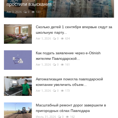
простили взыскания
Авг 3, 2026
0
133
Сколько детей 1 сентября впервые сядут за
школьную парту...
Авг 1, 2026
0
634
Как подать заявление через e-Otinish
жителям Павлодарской...
Авг 1, 2026
0
161
Автоматизация помогла павлодарской
компании увеличить объем...
Авг 1, 2026
0
173
Масштабный ремонт дорог завершили в
пригородных сёлах Павлодара
Июль 31, 2026
0
162