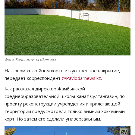
СПОРТ
Чек-лист
РАЗВЛЕЧЕНИЯ
OFFICIAL
Фото: Константина Шелкова
На новом хоккейном корте искусственное покрытие,
Курултай
передаёт корреспондент
@Pavlodarnews.kz.
Язык
Как рассказал директор Жамбылской
среднеобразовательной школы Канат Султангазин, по
Қазақша
Русский
проекту реконструкции учреждения и прилегающей
территории предусмотрели только зимний хоккейный
корт. Но затем его сделали универсальным.