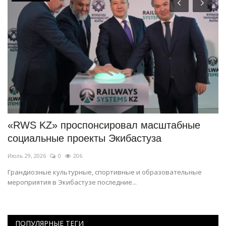
«RWS KZ» проспонсировал масштабные
Е
социальные проекты Экибастуза
о
Июль 29, 2026
0
206
Ию
Грандиозные культурные, спортивные и образовательные
Та
мероприятия в Экибастузе последние...
ПОПУЛЯРНЫЕ ТЕГИ