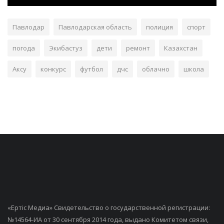
Павлодар
Павлодарская область
полиция
спорт
погода
Экибастуз
дети
ремонт
Казахстан
Аксу
конкурс
футбол
дчс
облачно
школа
«Ертiс Медиа» Свидетельство о государственной регистрации:
№14564-ИА от 30 сентября 2014 года, выдано Комитетом связи,