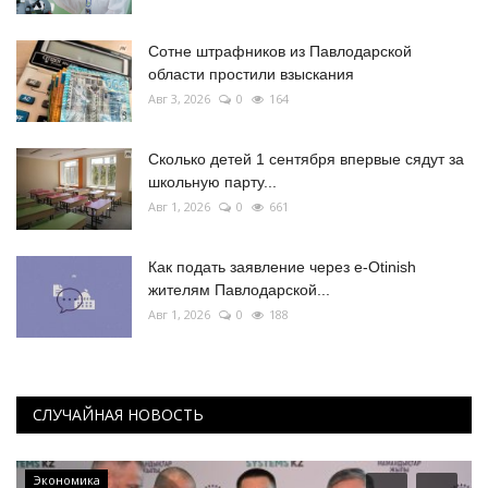
Сотне штрафников из Павлодарской
области простили взыскания
Авг 3, 2026
0
164
Сколько детей 1 сентября впервые сядут за
школьную парту...
Авг 1, 2026
0
661
Как подать заявление через e-Otinish
жителям Павлодарской...
Авг 1, 2026
0
188
СЛУЧАЙНАЯ НОВОСТЬ
Экономика