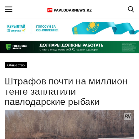
Войти
Регистрация
Главная
Общество
Обратная связь
Штрафов почти на миллион
ПАВЛОДАРСКАЯ ОБЛАСТЬ
тенге заплатили
павлодарские рыбаки
КАЗАХСТАН
МИР
СПЕЦПРОЕКТЫ