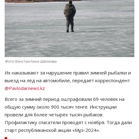
СПОРТ
Чек-лист
РАЗВЛЕЧЕНИЯ
OFFICIAL
Фото Константина Шелкова
Их наказывают за нарушение правил зимней рыбалки и
Курултай
выезд на лёд на автомобиле, передаёт корреспондент
@Pavlodarnews.kz
Язык
Всего за зимний период оштрафовали 69 человек на
Қазақша
Русский
общую сумму около 900 тысяч тенге. Инструкции
провели для более четырёх тысяч рыбаков.
Профилактику спасатели проводят с ноября. Тогда дали
старт республиканской акции «Мұз-2024».