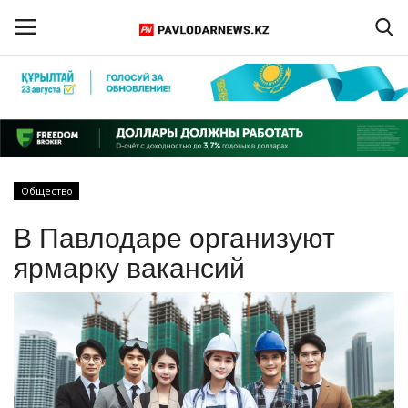
Войти
Регистрация
Главная
Общество
Обратная связь
В Павлодаре организуют
ПАВЛОДАРСКАЯ ОБЛАСТЬ
ярмарку вакансий
КАЗАХСТАН
МИР
СПЕЦПРОЕКТЫ