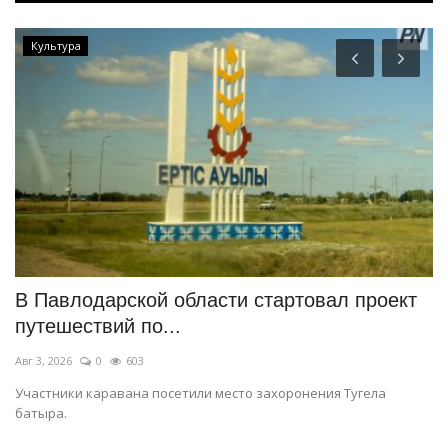
Культура
В Павлодарской области стартовал проект
У
путешествий по...
п
Авг 3, 2026
0
603
Ию
Участники каравана посетили место захоронения Тугела
М
батыра.
ор