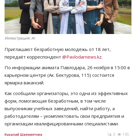
СПОРТ
Чек-лист
Иллюстрация: AI
РАЗВЛЕЧЕНИЯ
Приглашают безработную молодёжь от 18 лет,
передаёт корреспондент
@Pavlodarnews.kz
.
OFFICIAL
По информации акимата Павлодара, 26 ноября в 15:00 в
Курултай
карьерном центре (Ак. Бектурова, 115) состоится
ярмарка вакансий.
Язык
Как сообщили организаторы, это одна из эффективных
Қазақша
Русский
форм, помогающая безработным, в том числе
выпускникам учебных заведений, найти работу, а
работодателям – укомплектовать свои предприятия и
организации квалифицированными специалистами.
0
195
Куралай Шаяхметова