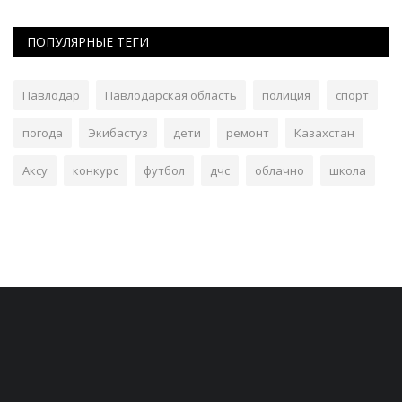
ПОПУЛЯРНЫЕ ТЕГИ
Павлодар
Павлодарская область
полиция
спорт
погода
Экибастуз
дети
ремонт
Казахстан
Аксу
конкурс
футбол
дчс
облачно
школа