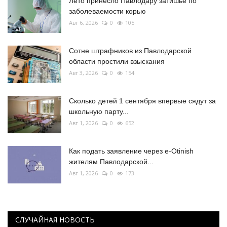
Лето принесло Павлодару затишье по
заболеваемости корью
Авг 6, 2026
0
105
Сотне штрафников из Павлодарской
области простили взыскания
Авг 3, 2026
0
154
Сколько детей 1 сентября впервые сядут за
школьную парту...
Авг 1, 2026
0
652
Как подать заявление через e-Otinish
жителям Павлодарской...
Авг 1, 2026
0
173
СЛУЧАЙНАЯ НОВОСТЬ