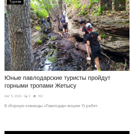
Туризм
Юные павлодарские туристы пройдут
П
горными тропами Жетысу
н
Авг 5, 2026
0
102
Ию
В сборную команды «Павлодар» вошли 15 ребят.
До
го