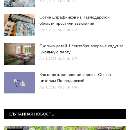
Авг 6, 2026
0
93
Сотне штрафников из Павлодарской
области простили взыскания
Авг 3, 2026
0
152
Сколько детей 1 сентября впервые сядут за
школьную парту...
Авг 1, 2026
0
647
Как подать заявление через e-Otinish
жителям Павлодарской...
Авг 1, 2026
0
170
СЛУЧАЙНАЯ НОВОСТЬ