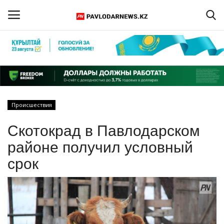
Войти
Регистрация
Главная
Происшествия
Обратная связь
Скотокрад в Павлодарском
ПАВЛОДАРСКАЯ ОБЛАСТЬ
районе получил условный
срок
КАЗАХСТАН
МИР
СПЕЦПРОЕКТЫ