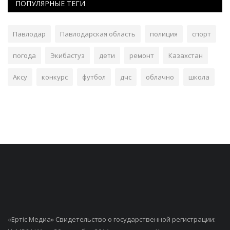
ПОПУЛЯРНЫЕ ТЕГИ
Павлодар
Павлодарская область
полиция
спорт
погода
Экибастуз
дети
ремонт
Казахстан
Аксу
конкурс
футбол
дчс
облачно
школа
«Ертiс Медиа» Свидетельство о государственной регистрации: