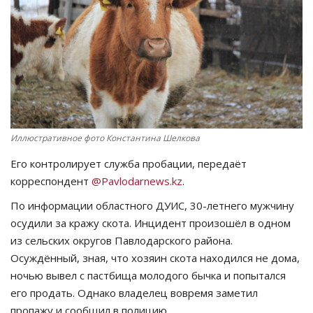
СПОРТ
Чек-лист
РАЗВЛЕЧЕНИЯ
OFFICIAL
Иллюстративное фото Константина Шелкова
Его контролирует служба пробации, передаёт
Курултай
корреспондент
@Pavlodarnews.kz
.
Язык
По информации областного ДУИС, 30-летнего мужчину
осудили за кражу скота. Инцидент произошёл в одном
Қазақша
Русский
из сельских округов Павлодарского района.
Осуждённый, зная, что хозяин скота находился не дома,
ночью вывел с пастбища молодого бычка и попытался
его продать. Однако владелец вовремя заметил
пропажу и сообщил в полицию.