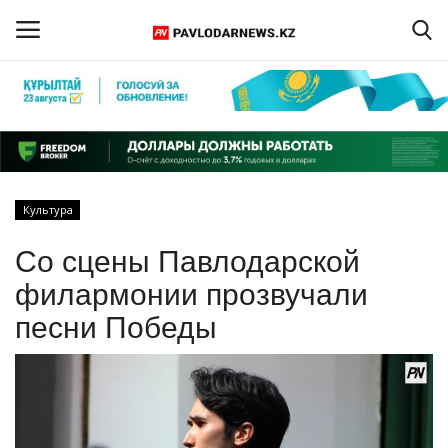
Войти
Регистрация
Главная
Культура
Обратная связь
Со сцены Павлодарской
ПАВЛОДАРСКАЯ ОБЛАСТЬ
филармонии прозвучали
песни Победы
КАЗАХСТАН
МИР
СПЕЦПРОЕКТЫ