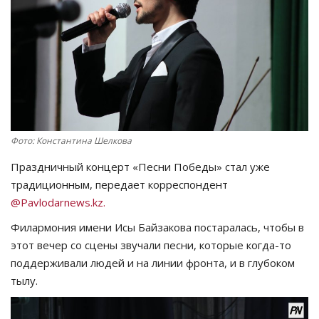
СПОРТ
Чек-лист
РАЗВЛЕЧЕНИЯ
OFFICIAL
Фото: Константина Шелкова
Праздничный концерт «Песни Победы» стал уже
Курултай
традиционным, передает корреспондент
@Pavlodarnews.kz.
Язык
Филармония имени Исы Байзакова постаралась, чтобы в
Қазақша
Русский
этот вечер со сцены звучали песни, которые когда-то
поддерживали людей и на линии фронта, и в глубоком
тылу.