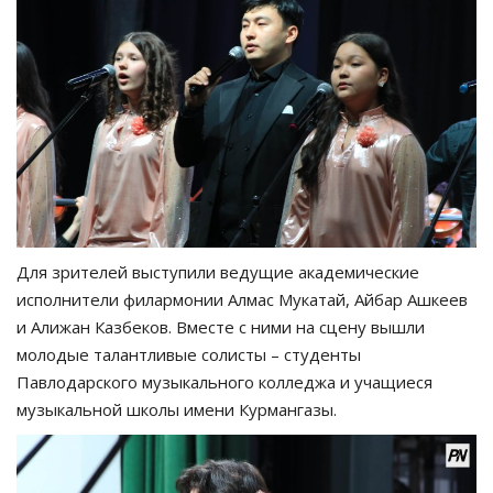
Для зрителей выступили ведущие академические
исполнители филармонии Алмас Мукатай, Айбар Ашкеев
и Алижан Казбеков. Вместе с ними на сцену вышли
молодые талантливые солисты – студенты
Павлодарского музыкального колледжа и учащиеся
музыкальной школы имени Курмангазы.