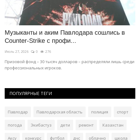
Музыканты и аким Павлодара сошлись в
А
Counter-Strike c профи...
т
Июль 27, 2026
0
276
Ию
ые
Призовой фонд – 30 тысяч долларов – распределяли лишь среди
По
профессиональных игроков.
ра
ПОПУЛЯРНЫЕ ТЕГИ
Павлодар
Павлодарская область
полиция
спорт
погода
Экибастуз
дети
ремонт
Казахстан
Аксу
конкурс
футбол
дчс
облачно
школа