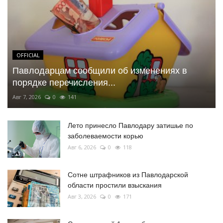
OFFICIAL
Павлодарцам сообщили об изменениях в
порядке перечисления...
Авг 7, 2026
0
141
Лето принесло Павлодару затишье по
заболеваемости корью
Авг 6, 2026
0
118
Сотне штрафников из Павлодарской
области простили взыскания
Авг 3, 2026
0
171