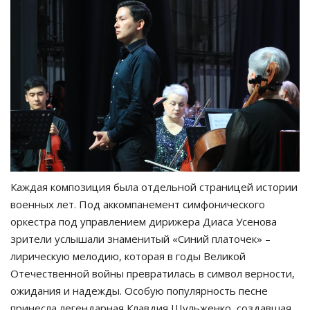
Каждая композиция была отдельной страницей истории
военных лет. Под аккомпанемент симфонического
оркестра под управлением дирижера Диаса Усенова
зрители услышали знаменитый «Синий платочек» –
лирическую мелодию, которая в годы Великой
Отечественной войны превратилась в символ верности,
ожидания и надежды. Особую популярность песне
принесла легендарная Клавдия Шульженко, создавшая