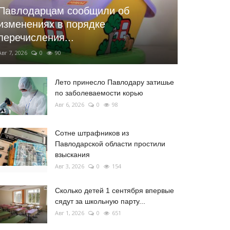
Павлодарцам сообщили об
изменениях в порядке
перечисления...
Авг 7, 2026
0
90
Лето принесло Павлодару затишье
по заболеваемости корью
Авг 6, 2026
0
98
Сотне штрафников из
Павлодарской области простили
взыскания
Авг 3, 2026
0
154
Сколько детей 1 сентября впервые
сядут за школьную парту...
Авг 1, 2026
0
651