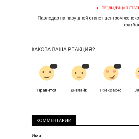
ПРЕДЫДУЩАЯ СТАТ
Павлодар на пару дней станет центром женско
футбо
КАКОВА ВАША РЕАКЦИЯ?
0
0
0
Футбол
Нравится
Дизлайк
Прекрасно
З
КОММЕНТАРИИ
AIPS назвала десятку лучших
Имя