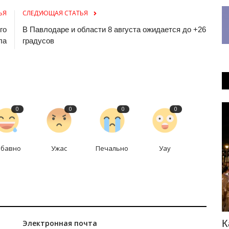
ЬЯ
СЛЕДУЮЩАЯ СТАТЬЯ
го
В Павлодаре и области 8 августа ожидается до +26
ла
градусов
0
0
0
0
Инфраструктура
абавно
Ужас
Печально
Уау
Реконструкция повысит мощность
К
Электронная почта