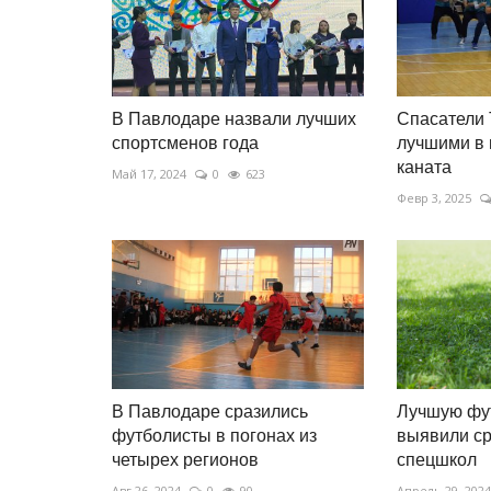
В Павлодаре назвали лучших
Спасатели 
спортсменов года
лучшими в 
каната
Май 17, 2024
0
623
Февр 3, 2025
В Павлодаре сразились
Лучшую фу
футболисты в погонах из
выявили ср
четырех регионов
спецшкол
Авг 26, 2024
0
90
Апрель 29, 2024