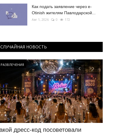
Как подать заявление через e-
Otinish жителям Павлодарской...
Авг 1, 2026
0
172
СЛУЧАЙНАЯ НОВОСТЬ
РАЗВЛЕЧЕНИЯ
Происшествия
акой дресс-код посоветовали
Двадцатью