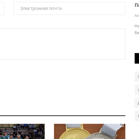
а
экибастузской тепломагистрали
п
Авг 6, 2026
0
299
Ав
листов со
Изношенные тепловые сети заменяют современными
На
трубопроводами.
б