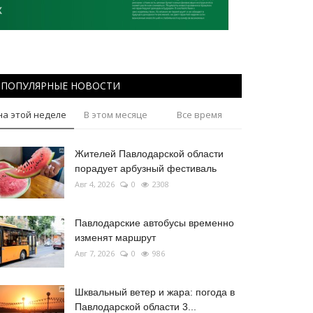
ПОПУЛЯРНЫЕ НОВОСТИ
на этой неделе
В этом месяце
Все время
Жителей Павлодарской области
порадует арбузный фестиваль
Авг 4, 2026
0
2308
Павлодарские автобусы временно
изменят маршрут
Авг 7, 2026
0
986
Шквальный ветер и жара: погода в
Павлодарской области 3...