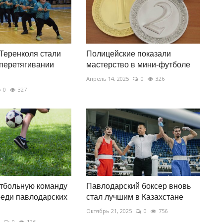
Теренколя стали
Полицейские показали
перетягивании
мастерство в мини-футболе
Апрель 14, 2025
0
326
0
327
тбольную команду
Павлодарский боксер вновь
еди павлодарских
стал лучшим в Казахстане
Октябрь 21, 2025
0
756
0
126