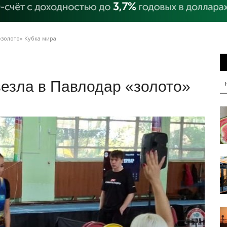
«золото» Кубка мира
езла в Павлодар «золото»