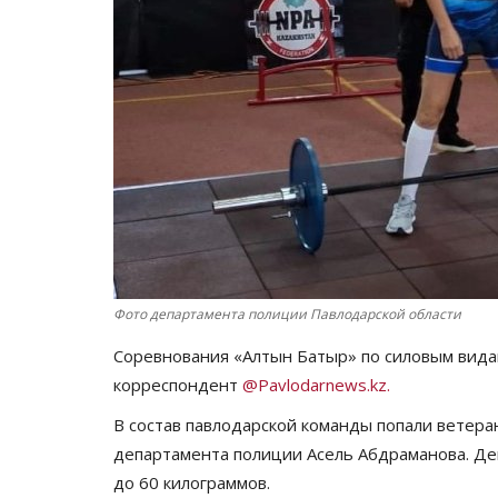
Фото департамента полиции Павлодарской области
Соревнования «Алтын Батыр» по силовым вида
корреспондент
@Pavlodarnews.kz.
В состав павлодарской команды попали ветера
департамента полиции Асель Абдраманова. Де
до 60 килограммов.