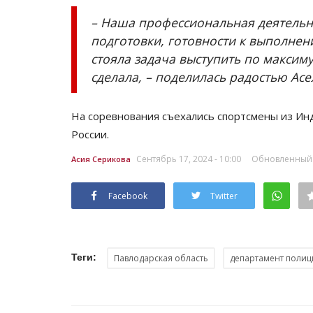
– Наша профессиональная деятельн
подготовки, готовности к выполне
стояла задача выступить по максиму
сделала, – поделилась радостью Асе
На соревнования съехались спортсмены из Инд
России.
Сентябрь 17, 2024 - 10:00
Обновленный: 
Асия Серикова
Facebook
Twitter
Теги:
Павлодарская область
департамент полиц