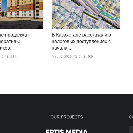
не продолжат
В Казахстане рассказали о
перативы
налоговых поступлениях с
ков...
начала...
0
211
Март 2, 2026
0
109
OUR PROJECTS
С