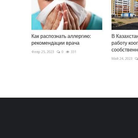
Как распознать аллергию:
В Казахста
рекомендации врача
работу коо
сообственни
Февр 25, 2023
0
331
Май 24, 2023