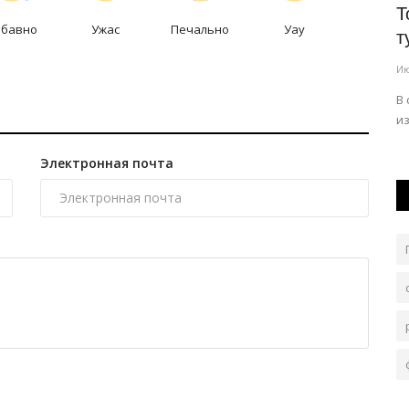
узей
Павлодарские бабушки покажут
Т
абавно
Ужас
Печально
Уау
творческие номера
т
Авг 5, 2026
0
134
Ию
 трём
Конкурс «Асыл әжем» организуют при поддержке
В
акимата Павлодара и городского отдела...
из
Электронная почта