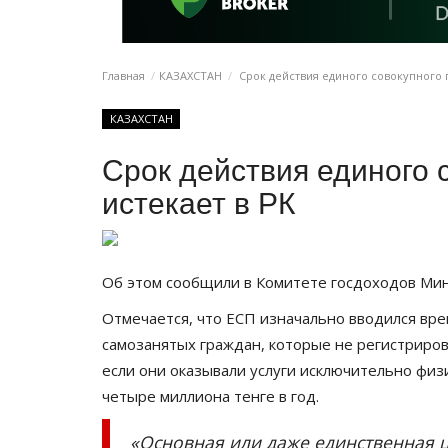
Главная
КАЗАХСТАН
Срок действия единого совокупного п
КАЗАХСТАН
Срок действия единого 
истекает в РК
Об этом сообщили в Комитете госдоходов Ми
Отмечается, что ЕСП изначально вводился време
самозанятых граждан, которые не регистриро
если они оказывали услуги исключительно физ
четыре миллиона тенге в год.
«Основная или даже единственная ц