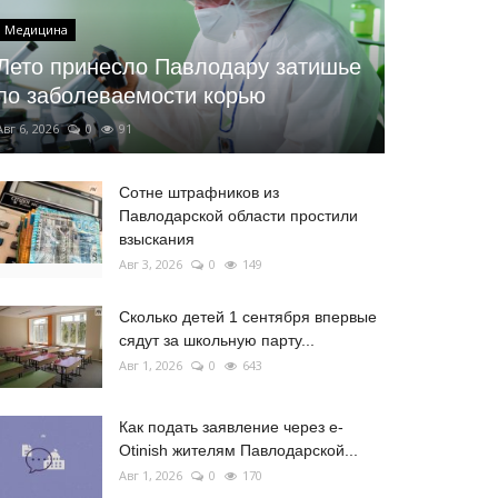
Медицина
Лето принесло Павлодару затишье
по заболеваемости корью
Авг 6, 2026
0
91
Сотне штрафников из
Павлодарской области простили
взыскания
Авг 3, 2026
0
149
Сколько детей 1 сентября впервые
сядут за школьную парту...
Авг 1, 2026
0
643
Как подать заявление через e-
Otinish жителям Павлодарской...
Авг 1, 2026
0
170