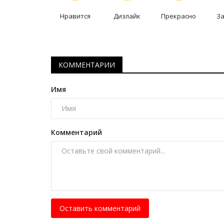
Пламя, которое не погасло: м
Нравится
Дизлайк
Прекрасно
З
пожарной службы Павлодара
Авг 21, 2025
0
6719
Когда-то цена одного экспоната равнялась
КОММЕНТАРИИ
«Жигулям».
Имя
Комментарий
Оставить комментарий