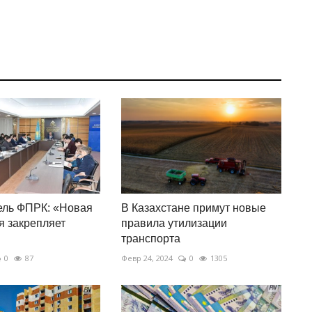
ель ФПРК: «Новая
В Казахстане примут новые
я закрепляет
правила утилизации
транспорта
0
87
Февр 24, 2024
0
1305