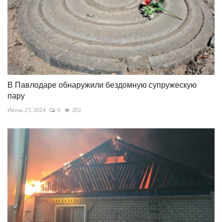
В Павлодаре обнаружили бездомную супружескую
пару
Июнь 27, 2024
0
202