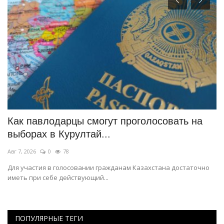
ь
Как павлодарцы смогут проголосовать на
М
выборах в Курултай...
п
Авг 7, 2026
0
78
Ав
Для участия в голосовании гражданам Казахстана достаточно
Ст
иметь при себе действующий...
ПОПУЛЯРНЫЕ ТЕГИ