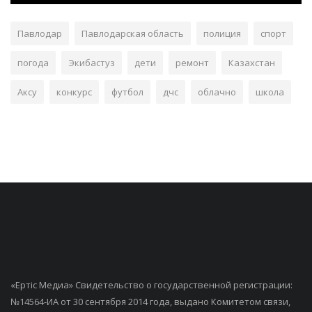
Павлодар
Павлодарская область
полиция
спорт
погода
Экибастуз
дети
ремонт
Казахстан
Аксу
конкурс
футбол
дчс
облачно
школа
«Ертiс Медиа» Свидетельство о государственной регистрации:
№14564-ИА от 30 сентября 2014 года, выдано Комитетом связи,