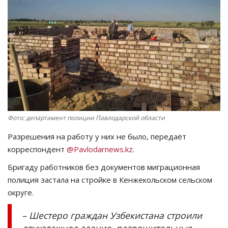
СПОРТ
Чек-лист
РАЗВЛЕЧЕНИЯ
OFFICIAL
Фото: департамент полиции Павлодарской области
Курултай
Разрешения на работу у них не было, передаёт
Язык
корреспондент
@
Pavlodarnews
.
kz
.
Бригаду работников без документов
миграционная
Қазақша
Русский
полиция застала
на стройке в Кенжекольском сельском
округе.
– Шестеро граждан Узбекиста
на строили
двухэтажное здание, разрешительные