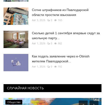
Сотне штрафников из Павлодарской
области простили взыскания
Авг 3, 2026
0
165
Сколько детей 1 сентября впервые сядут за
школьную парту...
Авг 1, 2026
0
662
Как подать заявление через e-Otinish
жителям Павлодарской...
Авг 1, 2026
0
192
СЛУЧАЙНАЯ НОВОСТЬ
Общество