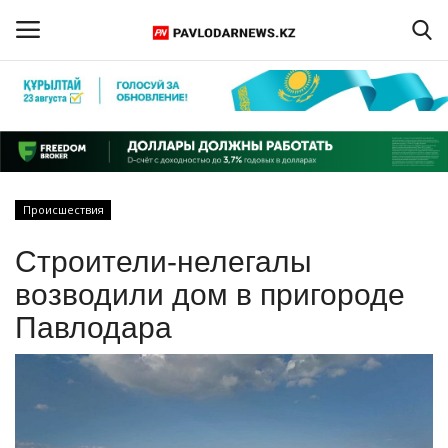
Войти
Регистрация
Главная
Происшествия
Обратная связь
Строители-нелегалы
ПАВЛОДАРСКАЯ ОБЛАСТЬ
возводили дом в пригороде
Павлодара
КАЗАХСТАН
МИР
СПЕЦПРОЕКТЫ