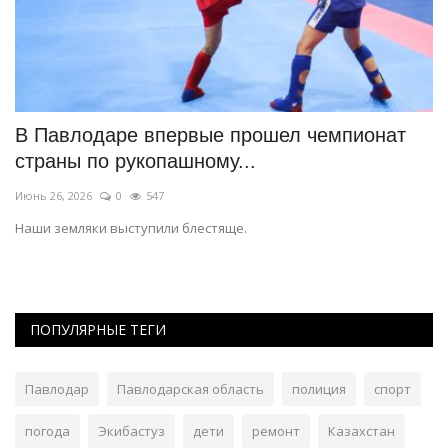
В Павлодаре впервые прошел чемпионат
С
страны по рукопашному...
Но
Июнь 26, 2026
0
547
Кт
ав
Наши земляки выступили блестяще.
ПОПУЛЯРНЫЕ ТЕГИ
Павлодар
Павлодарская область
полиция
спорт
погода
Экибастуз
дети
ремонт
Казахстан