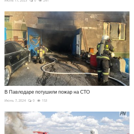
Июль 17, 2023
0
261
В Павлодаре потушили пожар на СТО
Июнь 7, 2024
0
153