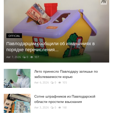
OFFICIAL
Павлодарцам сообщили об изменениях в
порядке перечисления...
Авг 7, 2026
0
107
Лето принесло Павлодару затишье по
заболеваемости корью
Авг 6, 2026
0
105
Сотне штрафников из Павлодарской
области простили взыскания
Авг 3, 2026
0
160