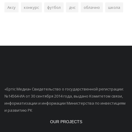
Аксу
конкурс
футбол
дчс
облачно
школа
«Ертiс Медиа» Свидетельство о государственной регистрации:
№14564-ИА от 30 сентября 2014 года, выдано Комитетом связи,
информатизации и информации Министерства по инвестициям
и развитию РК
OUR PROJECTS