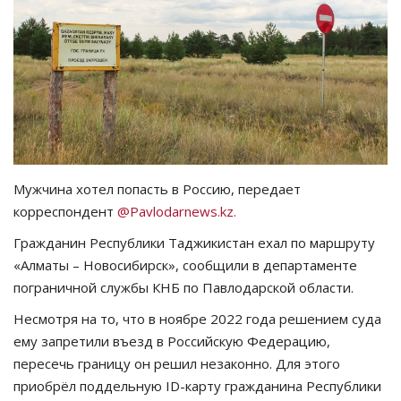
СПОРТ
Чек-лист
РАЗВЛЕЧЕНИЯ
OFFICIAL
Мужчина хотел попасть в Россию, передает
корреспондент
@Pavlodarnews.kz.
Курултай
Гражданин Республики Таджикистан ехал по маршруту
Язык
«Алматы – Новосибирск», сообщили в департаменте
пограничной службы КНБ по Павлодарской области.
Қазақша
Русский
Несмотря на то, что в ноябре 2022 года решением суда
ему запретили въезд в Российскую Федерацию,
пересечь границу он решил незаконно. Для этого
приобрёл поддельную ID-карту гражданина Республики