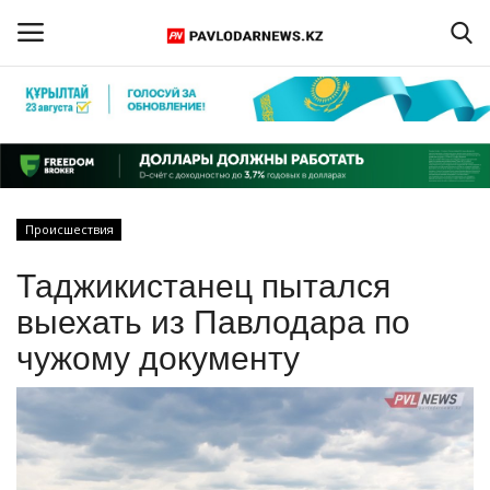
Войти
Регистрация
Главная
Происшествия
Обратная связь
Таджикистанец пытался
ПАВЛОДАРСКАЯ ОБЛАСТЬ
выехать из Павлодара по
чужому документу
КАЗАХСТАН
МИР
СПЕЦПРОЕКТЫ