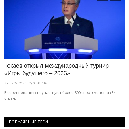
Токаев открыл международный турнир
Н
«Игры будущего – 2026»
к
Июль 29, 2026
0
116
Ию
В соревнованиях поучаствуют более 800 спортсменов из 34
Сп
стран.
ра
ПОПУЛЯРНЫЕ ТЕГИ