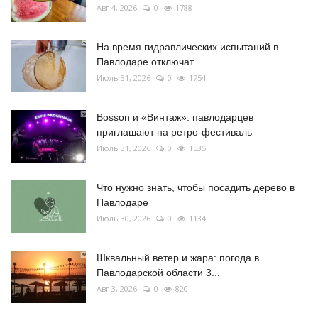
Авг 4, 2026
0
1788
На время гидравлических испытаний в
Павлодаре отключат...
Июль 31, 2026
0
1754
Bosson и «Винтаж»: павлодарцев
приглашают на ретро-фестиваль
Июль 31, 2026
0
1535
Что нужно знать, чтобы посадить дерево в
Павлодаре
Июль 30, 2026
0
1134
Шквальный ветер и жара: погода в
Павлодарской области 3...
Авг 3, 2026
0
820