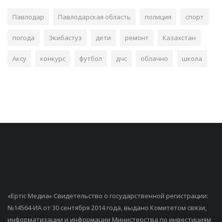
Павлодар
Павлодарская область
полиция
спорт
погода
Экибастуз
дети
ремонт
Казахстан
Аксу
конкурс
футбол
дчс
облачно
школа
«Ертiс Медиа» Свидетельство о государственной регистрации:
№14564-ИА от 30 сентября 2014 года, выдано Комитетом связи,
информатизации и информации Министерства по инвестициям