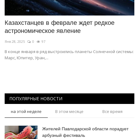
СПОРТ
Казахстанцев в феврале ждет редкое
Чек-лист
астрономическое явление
Янв 28, 2025
0
97
РАЗВЛЕЧЕНИЯ
В конце января в ряд выстроились планеты Солнечной системы:
Марс, Юпитер, Уран,...
OFFICIAL
Курултай
Язык
ПОПУЛЯРНЫЕ НОВОСТИ
Қазақша
Русский
на этой неделе
В этом месяце
Все время
Жителей Павлодарской области порадует
арбузный фестиваль