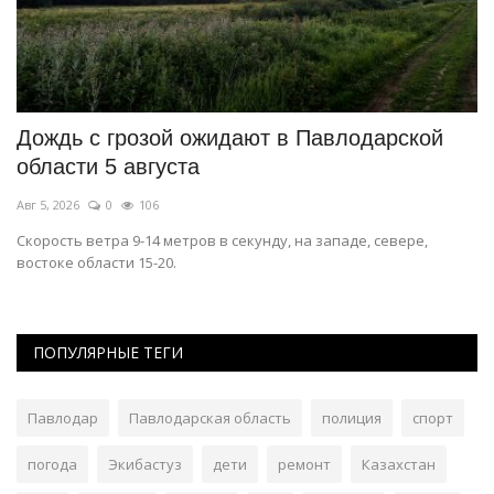
ат
Дождь с грозой ожидают в Павлодарской
Д
области 5 августа
н
Авг 5, 2026
0
106
Ию
Скорость ветра 9-14 метров в секунду, на западе, севере,
Об
востоке области 15-20.
ПОПУЛЯРНЫЕ ТЕГИ
Павлодар
Павлодарская область
полиция
спорт
погода
Экибастуз
дети
ремонт
Казахстан