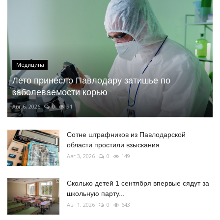
Медицина
Лето принесло Павлодару затишье по
заболеваемости корью
Авг 6, 2026
0
91
Сотне штрафников из Павлодарской
области простили взыскания
Авг 3, 2026
0
149
Сколько детей 1 сентября впервые сядут за
школьную парту...
Авг 1, 2026
0
643