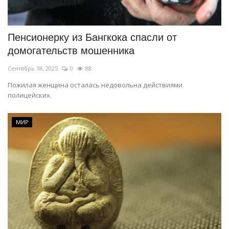
СПОРТ
Пенсионерку из Бангкока спасли от
Чек-лист
домогательств мошенника
Сентябрь 18, 2025
0
88
РАЗВЛЕЧЕНИЯ
Пожилая женщина осталась недовольна действиями
полицейских.
OFFICIAL
Курултай
МИР
Язык
Қазақша
Русский