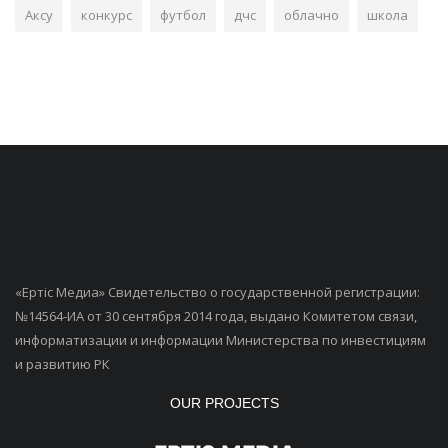
Аксу
конкурс
футбол
дчс
облачно
школа
«Ертiс Медиа» Свидетельство о государственной регистрации:
№14564-ИА от 30 сентября 2014 года, выдано Комитетом связи,
информатизации и информации Министерства по инвестициям
и развитию РК
OUR PROJECTS