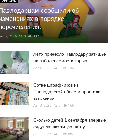
OFFICIAL
Павлодарцам сообщили об
изменениях в порядке
перечисления...
Авг 7, 2026
0
112
Лето принесло Павлодару затишье
по заболеваемости корью
Авг 6, 2026
0
106
Сотне штрафников из
Павлодарской области простили
взыскания
Авг 3, 2026
0
166
Сколько детей 1 сентября впервые
сядут за школьную парту...
Авг 1, 2026
0
667