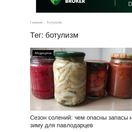
Главная
ботулизм
Тег:
ботулизм
Медицина
Сезон солений: чем опасны запасы 
зиму для павлодарцев