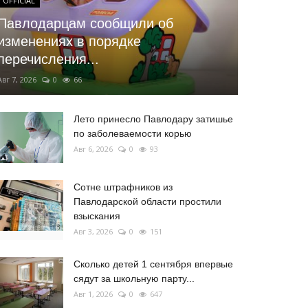
OFFICIAL
Павлодарцам сообщили об
изменениях в порядке
перечисления...
Авг 7, 2026
0
66
Лето принесло Павлодару затишье
по заболеваемости корью
Авг 6, 2026
0
93
Сотне штрафников из
Павлодарской области простили
взыскания
Авг 3, 2026
0
151
Сколько детей 1 сентября впервые
сядут за школьную парту...
Авг 1, 2026
0
647