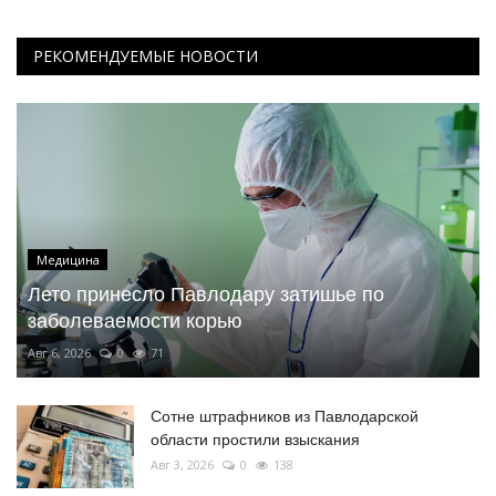
РЕКОМЕНДУЕМЫЕ НОВОСТИ
Медицина
Лето принесло Павлодару затишье по
заболеваемости корью
Авг 6, 2026
0
71
Сотне штрафников из Павлодарской
области простили взыскания
Авг 3, 2026
0
138