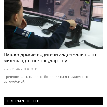
Павлодарские водители задолжали почти
И
миллиард тенге государству
в
Июль 29, 2026
0
191
Ию
ь
В регионе насчитывается более 147 тысяч владельцев
ИИ
автомобилей.
Fa
ПОПУЛЯРНЫЕ ТЕГИ