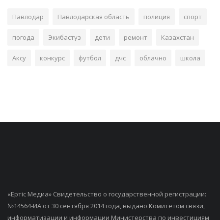
Павлодар
Павлодарская область
полиция
спорт
погода
Экибастуз
дети
ремонт
Казахстан
Аксу
конкурс
футбол
дчс
облачно
школа
«Ертiс Медиа» Свидетельство о государственной регистрации:
№14564-ИА от 30 сентября 2014 года, выдано Комитетом связи,
информатизации и информации Министерства по инвестициям