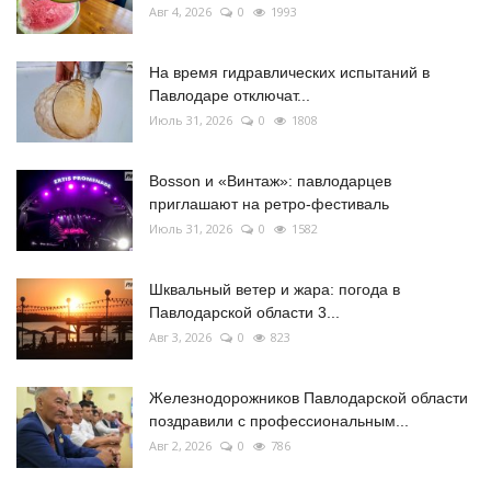
Авг 4, 2026
0
1993
На время гидравлических испытаний в
Павлодаре отключат...
Июль 31, 2026
0
1808
Bosson и «Винтаж»: павлодарцев
приглашают на ретро-фестиваль
Июль 31, 2026
0
1582
Шквальный ветер и жара: погода в
Павлодарской области 3...
Авг 3, 2026
0
823
Железнодорожников Павлодарской области
поздравили с профессиональным...
Авг 2, 2026
0
786