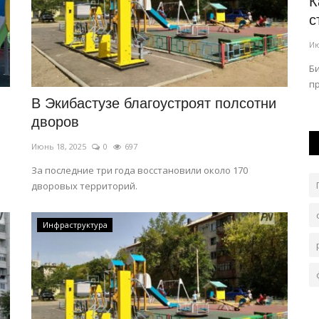
ер
В Казахстане утвердили даты
К
школьных каникул
с
Июль 31, 2026
0
113
Ию
лем одной
Учебный год начнется 1 сентября 2026 года и
Б
завершится 25 мая 2027 года.
п
В Экибастузе благоустроят полсотни
дворов
Июнь 18, 2025
0
697
За последние три года восстановили около 170
дворовых территорий.
Инфраструктура