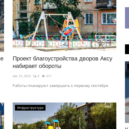
ые
Проект благоустройства дворов Аксу
набирает обороты
КАЗАХСТАН
Авг 25, 2025
0
611
Работы планируют завершить к первому сентября.
Инфраструктура