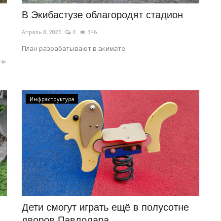
В Экибастузе облагородят стадион
Апрель 8, 2025
0
346
План разрабатывают в акимате.
н»
Инфраструктура
Дети смогут играть ещё в полусотне
дворов Павлодара