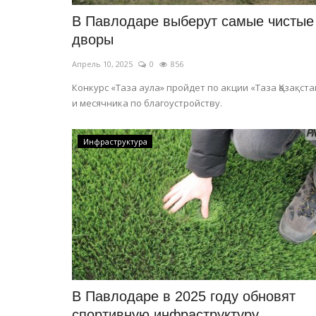
В Павлодаре выберут самые чистые
дворы
Апрель 10, 2025
0
856
Конкурс «Таза аула» пройдет по акции «Таза Қазақста
и месячника по благоустройству.
Инфраструктура
В Павлодаре в 2025 году обновят
спортивную инфраструктуру