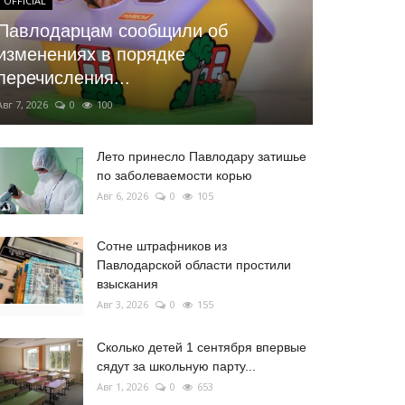
OFFICIAL
Павлодарцам сообщили об
изменениях в порядке
перечисления...
Авг 7, 2026
0
100
Лето принесло Павлодару затишье
по заболеваемости корью
Авг 6, 2026
0
105
Сотне штрафников из
Павлодарской области простили
взыскания
Авг 3, 2026
0
155
Сколько детей 1 сентября впервые
сядут за школьную парту...
Авг 1, 2026
0
653