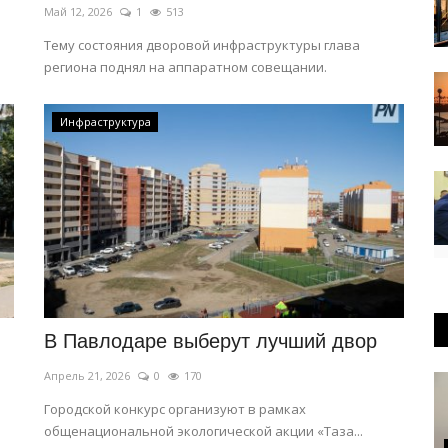
Май 12, 2026
1
513
Тему состояния дворовой инфраструктуры глава
региона поднял на аппаратном совещании.
Инфраструктура
В Павлодаре выберут лучший двор
Апрель 21, 2026
0
170
Городской конкурс организуют в рамках
общенациональной экологической акции «Таза...