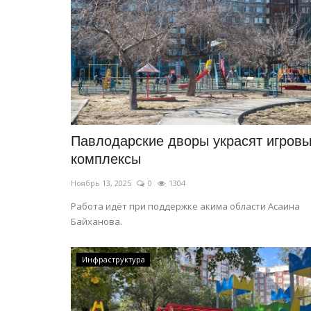
Павлодарские дворы украсят игров
комплексы
Секреты профессии
Ноябрь 13, 2025
0
1304
Работа идёт при поддержке акима области Асаина
Байханова.
Инфраструктура