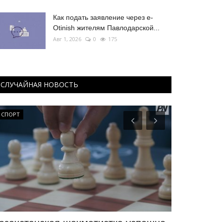
Как подать заявление через e-
Otinish жителям Павлодарской...
Авг 1, 2026
0
175
СЛУЧАЙНАЯ НОВОСТЬ
СПОРТ
Павлодарские 