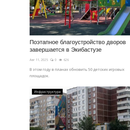
Секреты профессии: комбайн
Авг 30, 2025
0
4764
Корреспондент побеседовал с представите
из самых уважаемых и ответственных...
Поэтапное благоустройство дворов
завершается в Экибастузе
Авг 11, 2025
0
626
В этом году в планах обновить 50 детских игровых
площадок.
Инфраструктура