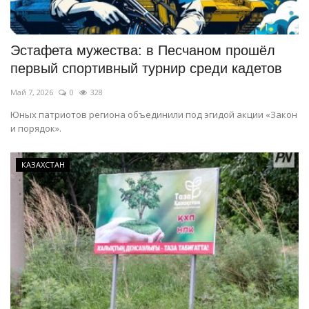
СПОРТ
Эстафета мужества: в Песчаном прошёл
Чек-лист
первый спортивный турнир среди кадетов
Май 7, 2026
0
328
РАЗВЛЕЧЕНИЯ
Юных патриотов региона объединили под эгидой акции «Закон
и порядок».
OFFICIAL
Курултай
КАЗАХСТАН
Язык
Қазақша
Русский