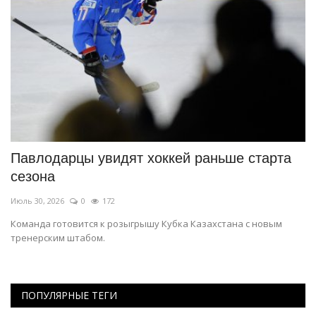
Павлодарцы увидят хоккей раньше старта
В
сезона
п
Июль 30, 2026
0
172
Ию
Команда готовится к розыгрышу Кубка Казахстана с новым
О
тренерским штабом.
ПОПУЛЯРНЫЕ ТЕГИ