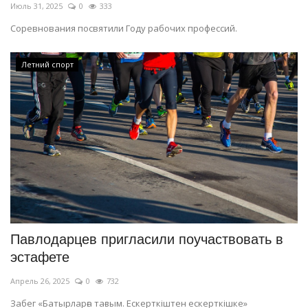
Июль 31, 2025
0
333
Соревнования посвятили Году рабочих профессий.
Летний спорт
Павлодарцев пригласили поучаствовать в
эстафете
Апрель 26, 2025
0
732
Забег «Батырларға тағзым. Ескерткіштен ескерткішке»