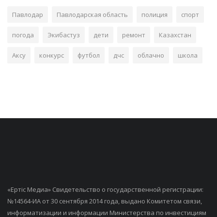
Павлодар
Павлодарская область
полиция
спорт
погода
Экибастуз
дети
ремонт
Казахстан
Аксу
конкурс
футбол
дчс
облачно
школа
«Ертiс Медиа» Свидетельство о государственной регистрации:
№14564-ИА от 30 сентября 2014 года, выдано Комитетом связи,
информатизации и информации Министерства по инвестициям