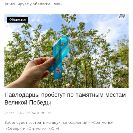
финиширует у обелиска Славы.
Общество
Павлодарцы пробегут по памятным местам
Великой Победы
Апрель 23, 2025
0
148
Забег будет состоять из двух направлений – «Солтүстік»
(«Север») и «Оңтүстік» («Юг»).