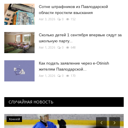
Сотне штрафников из Павлодарской
области простили взыскания
Авг 3, 2026
0
152
Сколько детей 1 сентября впервые сядут за
школьную парту...
Авг 1, 2026
0
648
Как подать заявление через e-Otinish
жителям Павлодарской...
Авг 1, 2026
0
170
СЛУЧАЙНАЯ НОВОСТЬ
Хоккей