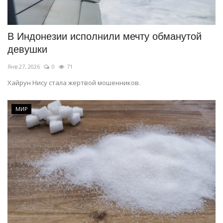
СПОРТ
В Индонезии исполнили мечту обманутой
Чек-лист
девушки
Янв 27, 2026
0
71
РАЗВЛЕЧЕНИЯ
Хайрун Нису стала жертвой мошенников.
OFFICIAL
МИР
Курултай
Язык
Қазақша
Русский