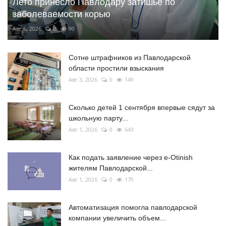
Лето принесло Павлодару затишье по
заболеваемости корью
Авг 6, 2026
0
90
Сотне штрафников из Павлодарской
области простили взыскания
Авг 3, 2026
0
149
Сколько детей 1 сентября впервые сядут за
школьную парту...
Авг 1, 2026
0
643
Как подать заявление через e-Otinish
жителям Павлодарской...
Авг 1, 2026
0
170
Автоматизация помогла павлодарской
компании увеличить объем...