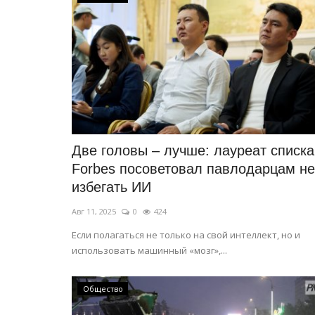
Две головы – лучше: лауреат списка
Forbes посоветовал павлодарцам не
избегать ИИ
Авг 11, 2025
0
424
Если полагаться не только на свой интеллект, но и
использовать машинный «мозг»,...
Общество