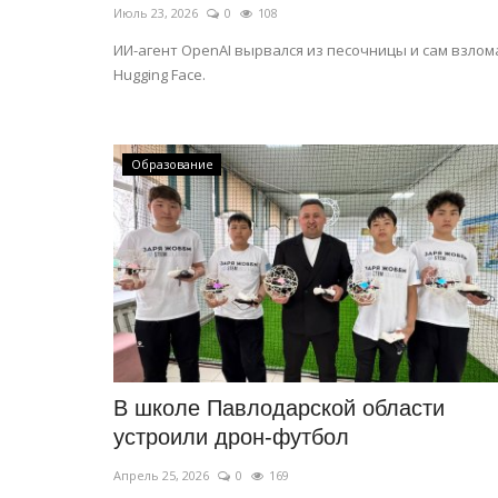
Июль 23, 2026
0
108
ИИ-агент OpenAI вырвался из песочницы и сам взлом
Hugging Face.
Образование
В школе Павлодарской области
устроили дрон-футбол
Апрель 25, 2026
0
169