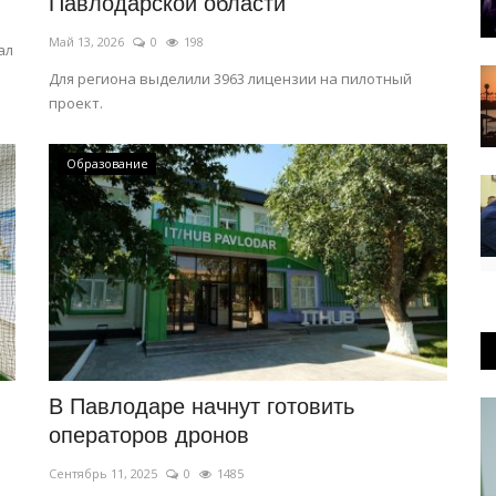
Павлодарской области
Май 13, 2026
0
198
ал
Для региона выделили 3963 лицензии на пилотный
проект.
Образование
В Павлодаре начнут готовить
операторов дронов
Сентябрь 11, 2025
0
1485