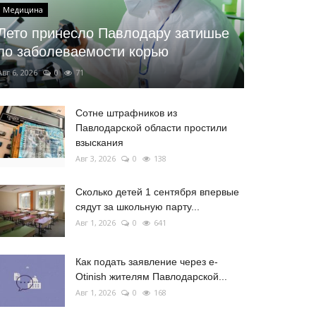
Медицина
Лето принесло Павлодару затишье
по заболеваемости корью
Авг 6, 2026
0
71
Сотне штрафников из
Павлодарской области простили
взыскания
Авг 3, 2026
0
138
Сколько детей 1 сентября впервые
сядут за школьную парту...
Авг 1, 2026
0
641
Как подать заявление через e-
Otinish жителям Павлодарской...
Авг 1, 2026
0
168