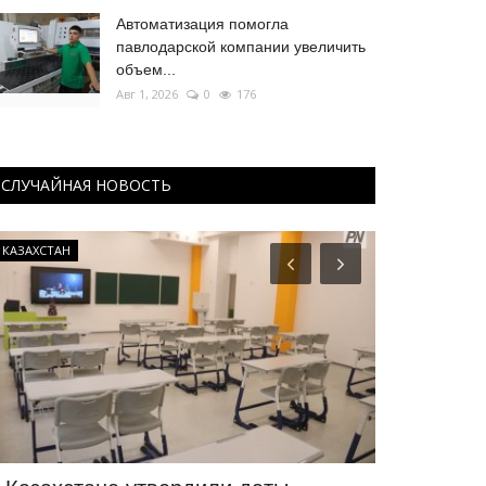
Автоматизация помогла
павлодарской компании увеличить
объем...
Авг 1, 2026
0
176
СЛУЧАЙНАЯ НОВОСТЬ
КАЗАХСТАН
История одног