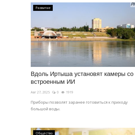
Итоги 2025 года: самое важно
Развитие
Дек 31, 2025
0
578
Подборка самых значимых по мнению журн
Рavlodarnews.kz событий года.
Вдоль Иртыша установят камеры со
встроенным ИИ
Авг 27, 2025
0
1919
Приборы позволят заранее готовиться к приходу
большой воды.
Общество