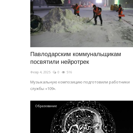
Павлодарским коммунальщикам
посвятили нейротрек
Февр 4, 2025
0
516
Музыкальную композицию подготовили работники
службы «109».
Образование