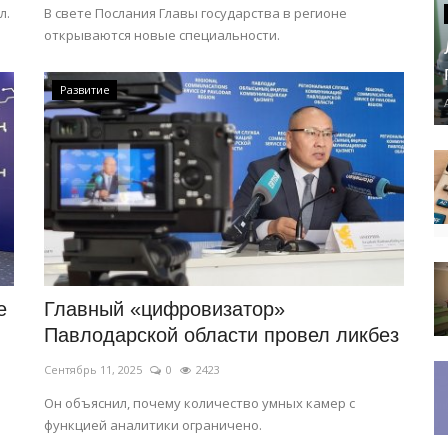
л.
В свете Послания Главы государства в регионе
открываются новые специальности.
Развитие
е
Главный «цифровизатор»
Павлодарской области провел ликбез
Сентябрь 11, 2025
0
2423
Он объяснил, почему количество умных камер с
функцией аналитики ограничено.