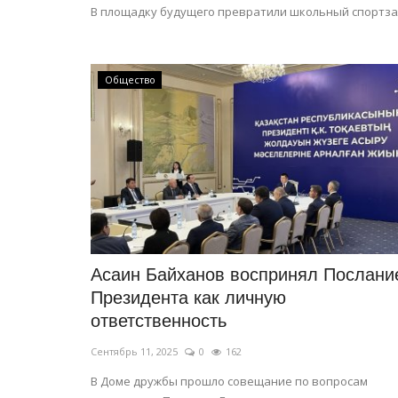
В площадку будущего превратили школьный спортза
Общество
Асаин Байханов воспринял Послани
Президента как личную
ответственность
Сентябрь 11, 2025
0
162
В Доме дружбы прошло совещание по вопросам