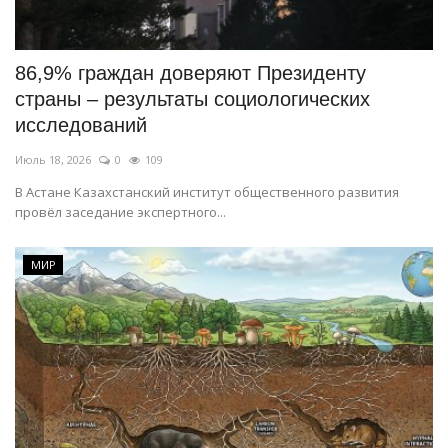
СПОРТ
86,9% граждан доверяют Президенту
Чек-лист
страны – результаты социологических
исследований
РАЗВЛЕЧЕНИЯ
Июль 18, 2026
0
109
OFFICIAL
В Астане Казахстанский институт общественного развития
провёл заседание экспертного...
Курултай
МИР
Язык
Қазақша
Русский