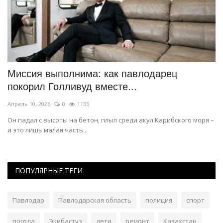
на
Миссия выполнима: как павлодарец
Д
покорил Голливуд вместе...
С
Апрель 10, 2026
0
1133
Ма
Он падал с высоты на бетон, плыл среди акул Карибского моря –
У
и это лишь малая часть...
м
ПОПУЛЯРНЫЕ ТЕГИ
Павлодар
Павлодарская область
полиция
спорт
погода
Экибастуз
дети
ремонт
Казахстан