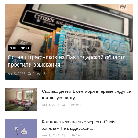
Экономика
Сотне штрафников из Павлодарской области
простили взыскания
Авг 3, 2026
0
134
Сколько детей 1 сентября впервые сядут за
школьную парту...
Авг 1, 2026
0
634
Как подать заявление через e-Otinish
жителям Павлодарской...
Авг 1, 2026
0
162