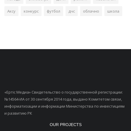
Аксу
конкурс
футбол
дчс
облачно
школа
«Ертiс Медиа» Свидетельство о государственной регистрации:
№14564-ИА от 30 сентября 2014 года, выдано Комитетом связи,
информатизации и информации Министерства по инвестициям
и развитию РК
OUR PROJECTS