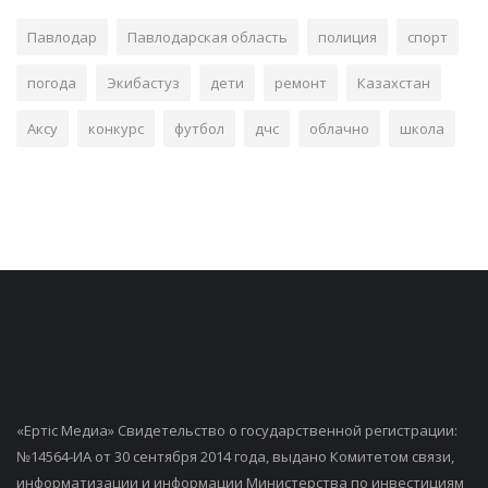
Павлодар
Павлодарская область
полиция
спорт
погода
Экибастуз
дети
ремонт
Казахстан
Аксу
конкурс
футбол
дчс
облачно
школа
«Ертiс Медиа» Свидетельство о государственной регистрации:
№14564-ИА от 30 сентября 2014 года, выдано Комитетом связи,
информатизации и информации Министерства по инвестициям