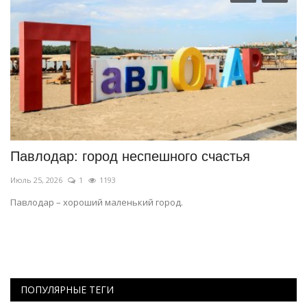
Павлодар: город неспешного счастья
П
м
Июль 25, 2026
1
1193
Ию
Павлодар – хороший маленький город.
Ос
го
ПОПУЛЯРНЫЕ ТЕГИ