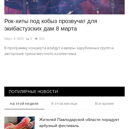
СПОРТ
Рок-хиты под кобыз прозвучат для
Чек-лист
экибастузских дам 8 марта
Март 4, 2025
0
326
РАЗВЛЕЧЕНИЯ
В программу концерта войдут каверы зарубежных групп и
авторские треки местного коллектива.
OFFICIAL
Курултай
Язык
ПОПУЛЯРНЫЕ НОВОСТИ
Қазақша
Русский
на этой неделе
В этом месяце
Все время
Жителей Павлодарской области порадует
арбузный фестиваль