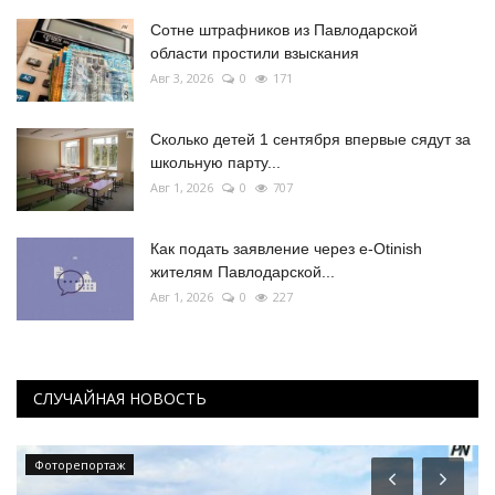
Сотне штрафников из Павлодарской
области простили взыскания
Авг 3, 2026
0
171
Сколько детей 1 сентября впервые сядут за
школьную парту...
Авг 1, 2026
0
707
Как подать заявление через e-Otinish
жителям Павлодарской...
Авг 1, 2026
0
227
СЛУЧАЙНАЯ НОВОСТЬ
Фоторепортаж