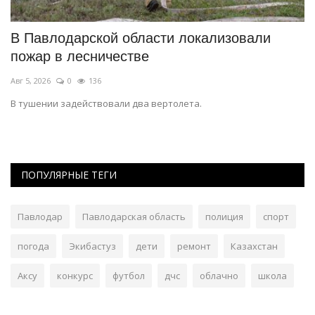
В Павлодарской области локализовали
П
пожар в лесничестве
л
Авг 5, 2026
0
136
Ию
В тушении задействовали два вертолета.
Эк
мн
ПОПУЛЯРНЫЕ ТЕГИ
Павлодар
Павлодарская область
полиция
спорт
погода
Экибастуз
дети
ремонт
Казахстан
Аксу
конкурс
футбол
дчс
облачно
школа