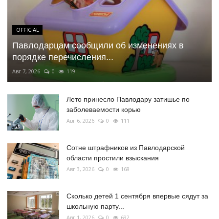
OFFICIAL
Павлодарцам сообщили об изменениях в
порядке перечисления...
Авг 7, 2026
0
119
Лето принесло Павлодару затишье по
заболеваемости корью
Авг 6, 2026
0
111
Сотне штрафников из Павлодарской
области простили взыскания
Авг 3, 2026
0
168
Сколько детей 1 сентября впервые сядут за
школьную парту...
Авг 1, 2026
0
692