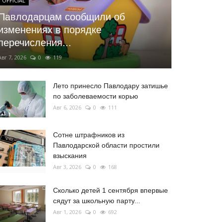
OFFICIAL
Павлодарцам сообщили об
изменениях в порядке
перечисления...
Авг 7, 2026
0
119
Лето принесло Павлодару затишье
по заболеваемости корью
Авг 6, 2026
0
111
Сотне штрафников из
Павлодарской области простили
взыскания
Авг 3, 2026
0
168
Сколько детей 1 сентября впервые
сядут за школьную парту...
Авг 1, 2026
0
692