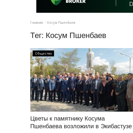
Главная
Косум Пшенбаев
Тег:
Косум Пшенбаев
Общество
Цветы к памятнику Косума
Пшенбаева возложили в Экибастузе