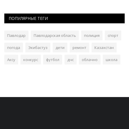
ПОПУЛЯРНЫЕ ТЕГИ
Павлодар
Павлодарская область
полиция
спорт
погода
Экибастуз
дети
ремонт
Казахстан
Аксу
конкурс
футбол
дчс
облачно
школа