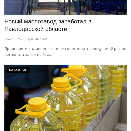
СПОРТ
Новый маслозавод заработал в
Чек-лист
Павлодарской области
Май 13, 2026
0
1679
РАЗВЛЕЧЕНИЯ
Предприятие намерено сначала обеспечить продукцией рынок
региона, а затем выйти...
OFFICIAL
Курултай
КАЗАХСТАН
Язык
Қазақша
Русский