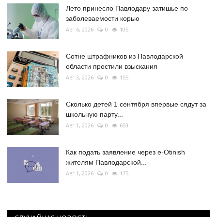
Лето принесло Павлодару затишье по
заболеваемости корью
Авг 6, 2026
0
105
Сотне штрафников из Павлодарской
области простили взыскания
Авг 3, 2026
0
155
Сколько детей 1 сентября впервые сядут за
школьную парту...
Авг 1, 2026
0
653
Как подать заявление через e-Otinish
жителям Павлодарской...
Авг 1, 2026
0
175