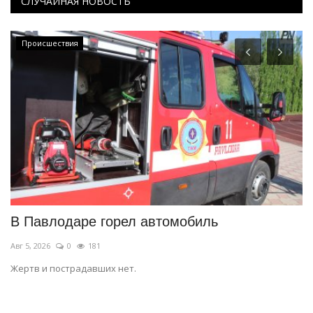
СЛУЧАЙНАЯ НОВОСТЬ
Происшествия
В Павлодаре горел автомобиль
К
р
Авг 5, 2026
0
181
Ав
Жертв и пострадавших нет.
ом
Ме
по