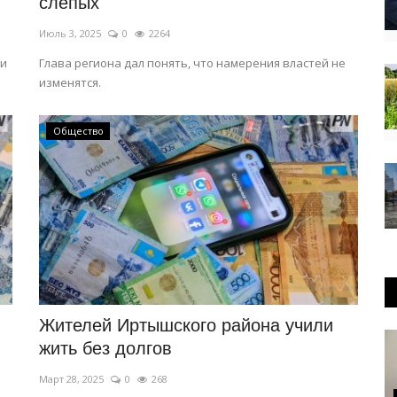
слепых
Июль 3, 2025
0
2264
ли
Глава региона дал понять, что намерения властей не
изменятся.
Общество
Жителей Иртышского района учили
жить без долгов
Март 28, 2025
0
268