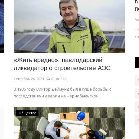
 В БК
Казахстанцев призвали не доверять
К
х...
дипфейкам
п
Авг 6, 2026
0
53
Ав
з
Любой фейк живет ровно столько, сколько на него
Н
.
реагируют и распространяют в сети.
с
«Жить вредно»: павлодарский
ликвидатор о строительстве АЭС
Сентябрь 26, 2024
0
342
В 1986 году Виктор Деймунд был в гуще борьбы с
последствиями аварии на Чернобыльской...
Общество