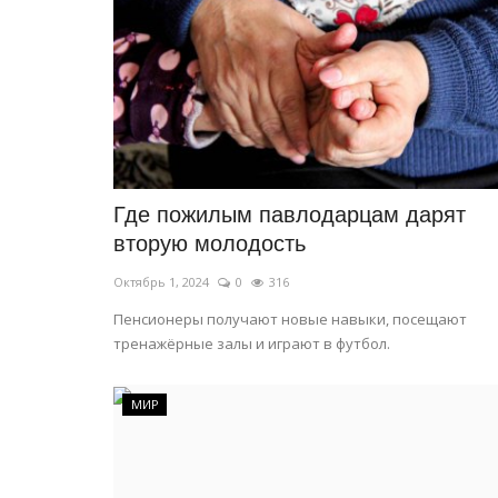
«Третье место — не предел».
«Ertis» рассказали о сложностя
Июль 14, 2026
0
124
Руководитель баскетбольного клуба Жулды
Байдусенова рассказала о проблемах клуба
Где пожилым павлодарцам дарят
вторую молодость
Октябрь 1, 2024
0
316
Пенсионеры получают новые навыки, посещают
тренажёрные залы и играют в футбол.
МИР