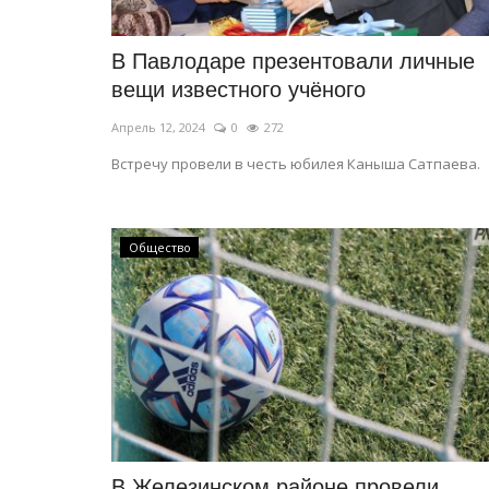
В Павлодаре презентовали личные
вещи известного учёного
Апрель 12, 2024
0
272
Встречу провели в честь юбилея Каныша Сатпаева.
Общество
В Железинском районе провели