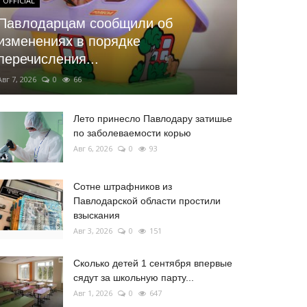
OFFICIAL
Павлодарцам сообщили об
изменениях в порядке
перечисления...
Авг 7, 2026
0
66
Лето принесло Павлодару затишье
по заболеваемости корью
Авг 6, 2026
0
93
Сотне штрафников из
Павлодарской области простили
взыскания
Авг 3, 2026
0
151
Сколько детей 1 сентября впервые
сядут за школьную парту...
Авг 1, 2026
0
647