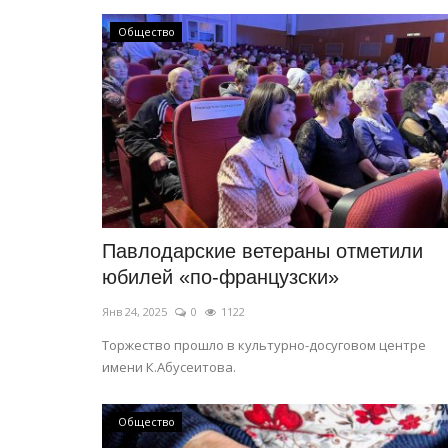
Общество
СПОРТ
Павлодарские ветераны отметили
юбилей «по-французски»
Янв 24, 2025
0
1122
Торжество прошло в культурно-досуговом центре
имени К.Абусеитова.
Общество