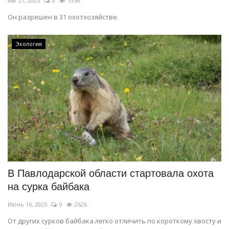
Авг 27, 2025
0
1356
Он разрешен в 31 охотхозяйстве.
Экология
В Павлодарской области стартовала охота
на сурка байбака
Июнь 16, 2025
0
2626
От других сурков байбака легко отличить по короткому хвосту и