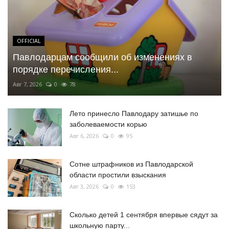
OFFICIAL
Павлодарцам сообщили об изменениях в
порядке перечисления...
Авг 7, 2026
0
78
Лето принесло Павлодару затишье по
заболеваемости корью
Авг 6, 2026
0
95
Сотне штрафников из Павлодарской
области простили взыскания
Авг 3, 2026
0
153
Сколько детей 1 сентября впервые сядут за
школьную парту...