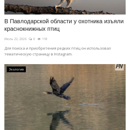
СПОРТ
В Павлодарской области у охотника изъяли
Чек-лист
краснокнижных птиц
Июль 22, 2026
0
118
РАЗВЛЕЧЕНИЯ
Для поиска и приобретения редких птиц он использовал
тематическую страницу в Instagram.
OFFICIAL
Курултай
Экология
Язык
Қазақша
Русский