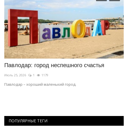
Павлодар: город неспешного счастья
В
с
Июль 25, 2026
1
1179
Ию
Павлодар – хороший маленький город.
ь
Ее
ПОПУЛЯРНЫЕ ТЕГИ