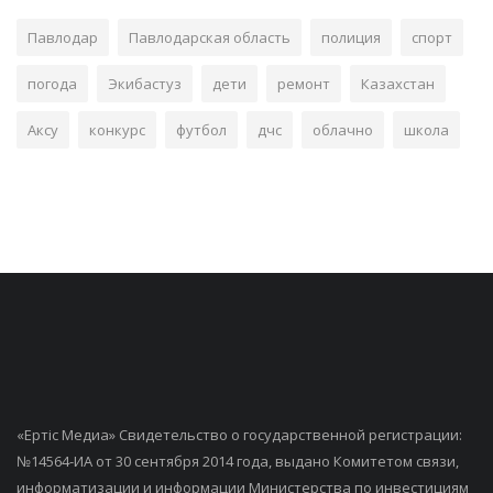
Павлодар
Павлодарская область
полиция
спорт
погода
Экибастуз
дети
ремонт
Казахстан
Аксу
конкурс
футбол
дчс
облачно
школа
«Ертiс Медиа» Свидетельство о государственной регистрации:
№14564-ИА от 30 сентября 2014 года, выдано Комитетом связи,
информатизации и информации Министерства по инвестициям