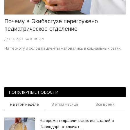
СПОРТ
Почему в Экибастузе перегружено
Чек-лист
педиатрическое отделение
Дек 14, 2023
0
209
РАЗВЛЕЧЕНИЯ
На тесноту и холод пациенты жаловались в социальных сетях.
OFFICIAL
Курултай
Язык
ПОПУЛЯРНЫЕ НОВОСТИ
Қазақша
Русский
на этой неделе
В этом месяце
Все время
На время гидравлических испытаний в
Павлодаре отключат...