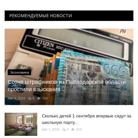
РЕКОМЕНДУЕМЫЕ НОВОСТИ
Экономика
Сотне штрафников из Павлодарской области
простили взыскания
Авг 3, 2026
0
134
Сколько детей 1 сентября впервые сядут за
школьную парту...
Авг 1, 2026
0
634