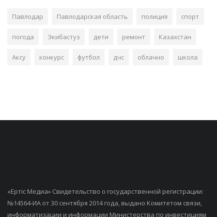
Павлодар
Павлодарская область
полиция
спорт
погода
Экибастуз
дети
ремонт
Казахстан
Аксу
конкурс
футбол
дчс
облачно
школа
«Ертiс Медиа» Свидетельство о государственной регистрации:
№14564-ИА от 30 сентября 2014 года, выдано Комитетом связи,
информатизации и информации Министерства по инвестициям