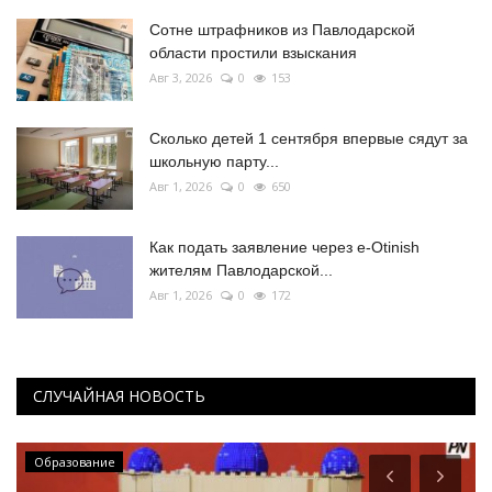
Сотне штрафников из Павлодарской
области простили взыскания
Авг 3, 2026
0
153
Сколько детей 1 сентября впервые сядут за
школьную парту...
Авг 1, 2026
0
650
Как подать заявление через e-Otinish
жителям Павлодарской...
Авг 1, 2026
0
172
СЛУЧАЙНАЯ НОВОСТЬ
Образование