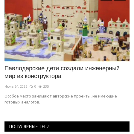
Павлодарские дети создали инженерный
Ч
мир из конструктора
з
Июль 24, 2026
0
235
Ию
Особое место занимают авторские проекты, не имеющие
В 
готовых аналогов.
до
ПОПУЛЯРНЫЕ ТЕГИ