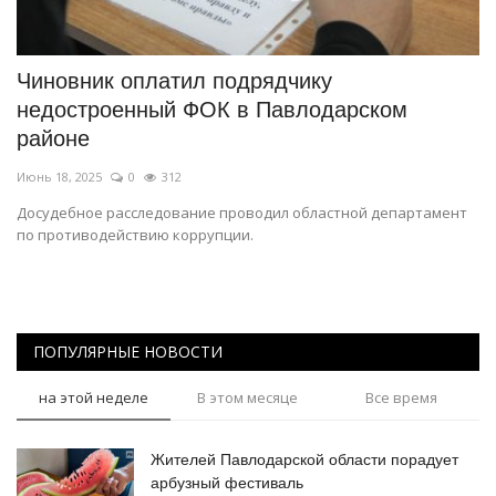
СПОРТ
Чиновник оплатил подрядчику
Чек-лист
недостроенный ФОК в Павлодарском
районе
РАЗВЛЕЧЕНИЯ
Июнь 18, 2025
0
312
OFFICIAL
Досудебное расследование проводил областной департамент
по противодействию коррупции.
Курултай
Язык
ПОПУЛЯРНЫЕ НОВОСТИ
Қазақша
Русский
на этой неделе
В этом месяце
Все время
Жителей Павлодарской области порадует
арбузный фестиваль