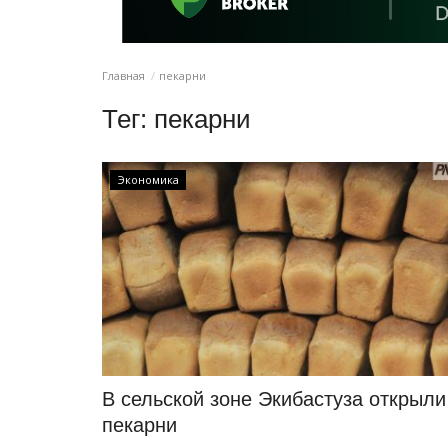
Главная
пекарни
Тег:
пекарни
Экономика
В сельской зоне Экибастуза открыли
пекарни