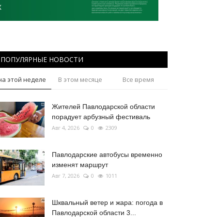
ПОПУЛЯРНЫЕ НОВОСТИ
на этой неделе
В этом месяце
Все время
Жителей Павлодарской области
порадует арбузный фестиваль
Авг 4, 2026
0
2309
Павлодарские автобусы временно
изменят маршрут
Авг 7, 2026
0
1011
Шквальный ветер и жара: погода в
Павлодарской области 3...