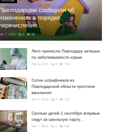
OFFICIAL
Павлодарцам сообщили об
изменениях в порядке
перечисления...
Авг 7, 2026
0
98
Лето принесло Павлодару затишье
по заболеваемости корью
Авг 6, 2026
0
104
Сотне штрафников из
Павлодарской области простили
взыскания
Авг 3, 2026
0
154
Сколько детей 1 сентября впервые
сядут за школьную парту...
Авг 1, 2026
0
652