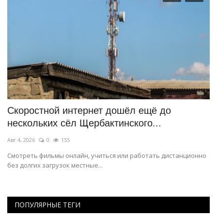
ат
Скоростной интернет дошёл ещё до
«
нескольких сёл Щербактинского...
к
Авг 4, 2026
0
155
Ию
Смотреть фильмы онлайн, учиться или работать дистанционно
Во
без долгих загрузок местные...
ку
ПОПУЛЯРНЫЕ ТЕГИ