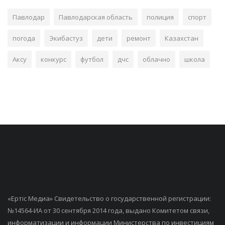
Павлодар
Павлодарская область
полиция
спорт
погода
Экибастуз
дети
ремонт
Казахстан
Аксу
конкурс
футбол
дчс
облачно
школа
«Ертiс Медиа» Свидетельство о государственной регистрации:
№14564-ИА от 30 сентября 2014 года, выдано Комитетом связи,
информатизации и информации Министерства по инвестициям