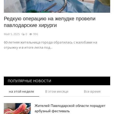
СПОРТ
Редкую операцию на желудке провели
Чек-лист
павлодарские хирурги
Май 5, 2025
0
996
РАЗВЛЕЧЕНИЯ
60-летняя жительница города обратилась с жалобами на
отрыжку и в итоге легла под...
OFFICIAL
Курултай
Язык
ПОПУЛЯРНЫЕ НОВОСТИ
Қазақша
Русский
на этой неделе
В этом месяце
Все время
Жителей Павлодарской области порадует
арбузный фестиваль