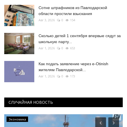
Сотне штрафников из Павлодарской
области простили взыскания
Авг 3, 2026
0
154
Сколько детей 1 сентября впервые сядут за
школьную парту...
Авг 1, 2026
0
653
Как подать заявление через e-Otinish
жителям Павлодарской...
Авг 1, 2026
0
173
СЛУЧАЙНАЯ НОВОСТЬ
Экономика