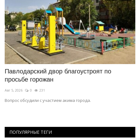
Павлодарский двор благоустроят по
П
просьбе горожан
п
Авг 5, 2026
0
231
Ма
Вопрос обсудили с участием акима города.
В 
пр
ПОПУЛЯРНЫЕ ТЕГИ