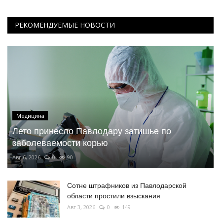
РЕКОМЕНДУЕМЫЕ НОВОСТИ
Медицина
Лето принесло Павлодару затишье по
заболеваемости корью
Авг 6, 2026
0
90
Сотне штрафников из Павлодарской
области простили взыскания
Авг 3, 2026
0
149