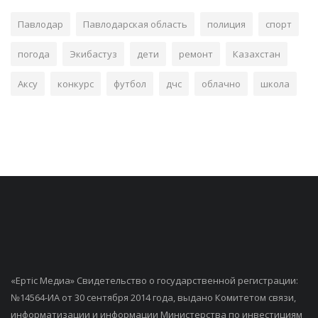
Павлодар
Павлодарская область
полиция
спорт
погода
Экибастуз
дети
ремонт
Казахстан
Аксу
конкурс
футбол
дчс
облачно
школа
«Ертiс Медиа» Свидетельство о государственной регистрации:
№14564-ИА от 30 сентября 2014 года, выдано Комитетом связи,
информатизации и информации Министерства по инвестициям