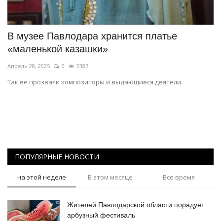
СПОРТ
В музее Павлодара хранится платье
Чек-лист
«маленькой казашки»
Апрель 28, 2025
0
2387
РАЗВЛЕЧЕНИЯ
Так её прозвали композиторы и выдающиеся деятели.
OFFICIAL
Курултай
Язык
ПОПУЛЯРНЫЕ НОВОСТИ
Қазақша
Русский
на этой неделе
В этом месяце
Все время
Жителей Павлодарской области порадует
арбузный фестиваль