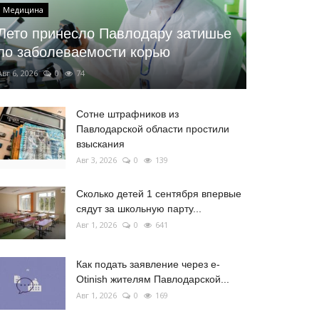
Медицина
Лето принесло Павлодару затишье
по заболеваемости корью
Авг 6, 2026
0
74
Сотне штрафников из
Павлодарской области простили
взыскания
Авг 3, 2026
0
139
Сколько детей 1 сентября впервые
сядут за школьную парту...
Авг 1, 2026
0
641
Как подать заявление через e-
Otinish жителям Павлодарской...
Авг 1, 2026
0
169