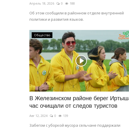
Апрель 18, 2026
0
188
Об этом сообщили в районном отделе внутренней
политики и развития языков.
Общество
В Железинском районе берег Иртыш
час очищали от следов туристов
Авг 12, 2024
0
139
Забегом с уборкой мусора сельчане поддержали