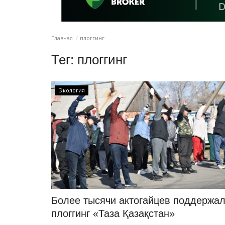
Главная
плоггинг
Тег:
плоггинг
Экология
Более тысячи актогайцев поддержа
плоггинг «Таза Қазақстан»