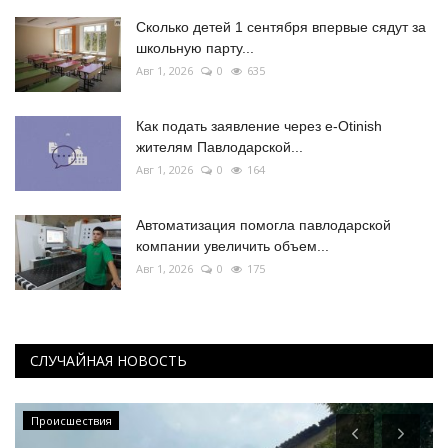
Сколько детей 1 сентября впервые сядут за
школьную парту...
Авг 1, 2026
0
635
Как подать заявление через e-Otinish
жителям Павлодарской...
Авг 1, 2026
0
164
Автоматизация помогла павлодарской
компании увеличить объем...
Авг 1, 2026
0
175
СЛУЧАЙНАЯ НОВОСТЬ
Происшествия