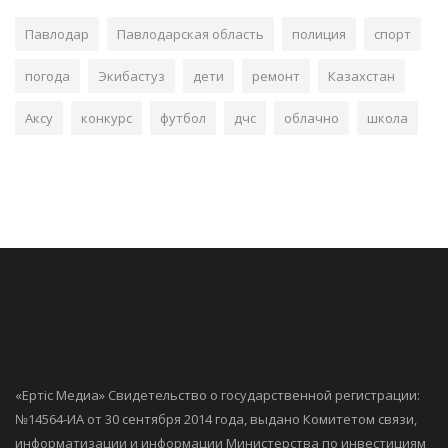
Павлодар
Павлодарская область
полиция
спорт
погода
Экибастуз
дети
ремонт
Казахстан
Аксу
конкурс
футбол
дчс
облачно
школа
«Ертiс Медиа» Свидетельство о государственной регистрации:
№14564-ИА от 30 сентября 2014 года, выдано Комитетом связи,
информатизации и информации Министерства по инвестициям