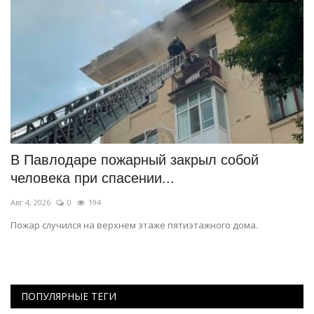
В Павлодаре пожарный закрыл собой
С
человека при спасении...
м
Авг 4, 2026
0
194
Ию
Но
Пожар случился на верхнем этаже пятиэтажного дома.
Ко
ПОПУЛЯРНЫЕ ТЕГИ