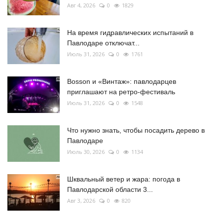
Авг 4, 2026
0
1829
На время гидравлических испытаний в
Павлодаре отключат...
Июль 31, 2026
0
1761
Bosson и «Винтаж»: павлодарцев
приглашают на ретро-фестиваль
Июль 31, 2026
0
1548
Что нужно знать, чтобы посадить дерево в
Павлодаре
Июль 30, 2026
0
1134
Шквальный ветер и жара: погода в
Павлодарской области 3...
Авг 3, 2026
0
820