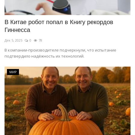
СПОРТ
В Китае робот попал в Книгу рекордов
Чек-лист
Гиннесса
Дек 5, 2025
0
78
РАЗВЛЕЧЕНИЯ
В компании-производителе подчеркнули, что испытание
подтвердило надёжность их технологий.
OFFICIAL
Курултай
МИР
Язык
Қазақша
Русский