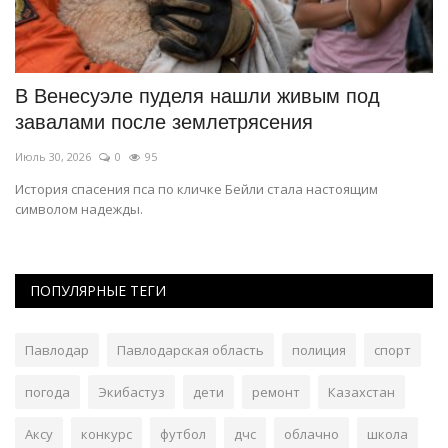
В Венесуэле пуделя нашли живым под
П
завалами после землетрясения
л
Июль 30, 2026
0
95
Ию
История спасения пса по кличке Бейли стала настоящим
Эк
символом надежды.
мн
ПОПУЛЯРНЫЕ ТЕГИ
Павлодар
Павлодарская область
полиция
спорт
погода
Экибастуз
дети
ремонт
Казахстан
Аксу
конкурс
футбол
дчс
облачно
школа