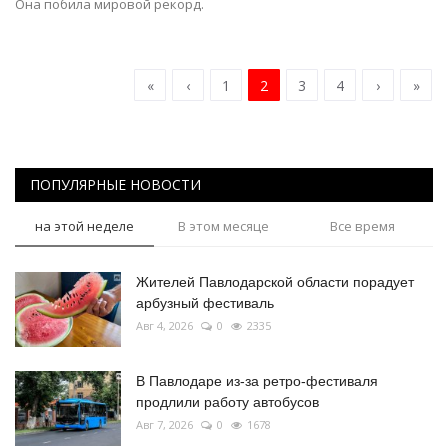
Она побила мировой рекорд.
«
‹
1
2
3
4
›
»
ПОПУЛЯРНЫЕ НОВОСТИ
на этой неделе
В этом месяце
Все время
Жителей Павлодарской области порадует
арбузный фестиваль
Авг 4, 2026
0
2335
В Павлодаре из-за ретро-фестиваля
продлили работу автобусов
Авг 7, 2026
0
1678