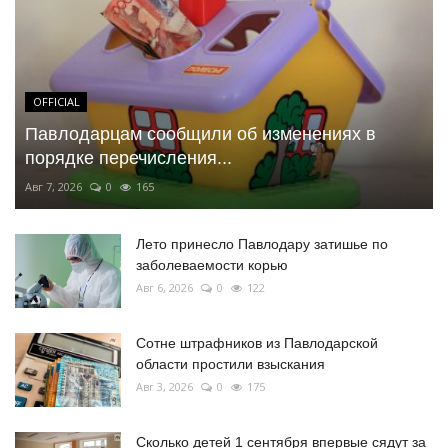
OFFICIAL
Павлодарцам сообщили об изменениях в
порядке перечисления...
Авг 7, 2026
0
165
Лето принесло Павлодару затишье по
заболеваемости корью
Авг 6, 2026
0
122
Сотне штрафников из Павлодарской
области простили взыскания
Авг 3, 2026
0
175
Сколько детей 1 сентября впервые сядут за