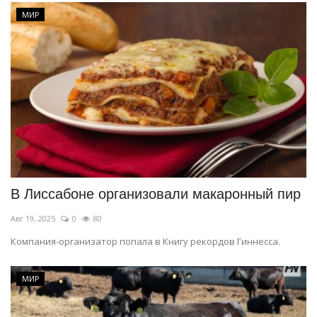
МИР
В Лиссабоне организовали макаронный пир
Авг 19, 2025
0
80
Компания-организатор попала в Книгу рекордов Гиннесса.
МИР