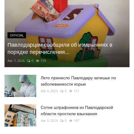
OFFICIAL
Павлодарцам сообщили об изменениях в
порядке перечисления...
Авг 7, 2026
0
119
Лето принесло Павлодару затишье по
заболеваемости корью
Авг 6, 2026
0
111
Сотне штрафников из Павлодарской
области простили взыскания
Авг 3, 2026
0
167