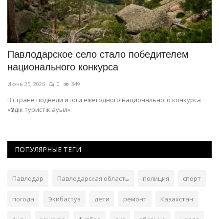
Павлодарское село стало победителем
В
национального конкурса
с
Июнь 25, 2026
0
349
Ию
ых
В стране подвели итоги ежегодного национального конкурса
Му
«Үздік туристік ауыл».
ПОПУЛЯРНЫЕ ТЕГИ
Павлодар
Павлодарская область
полиция
спорт
погода
Экибастуз
дети
ремонт
Казахстан