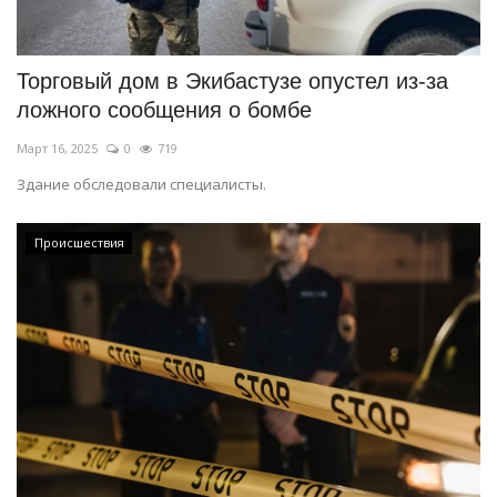
СПОРТ
Торговый дом в Экибастузе опустел из-за
Чек-лист
ложного сообщения о бомбе
Март 16, 2025
0
719
РАЗВЛЕЧЕНИЯ
Здание обследовали специалисты.
OFFICIAL
Происшествия
Курултай
Язык
Қазақша
Русский