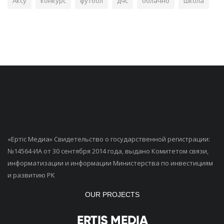
Аксу
конкурс
футбол
дчс
облачно
школа
«Ертiс Медиа» Свидетельство о государственной регистрации:
№14564-ИА от 30 сентября 2014 года, выдано Комитетом связи,
информатизации и информации Министерства по инвестициям
и развитию РК
OUR PROJECTS