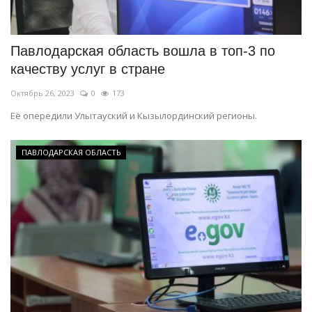
СПОРТ
Павлодарская область вошла в топ-3 по
Чек-лист
качеству услуг в стране
Октябрь 26, 2023
0
173
РАЗВЛЕЧЕНИЯ
Её опередили Улытауский и Кызылординский регионы.
OFFICIAL
ПАВЛОДАРСКАЯ ОБЛАСТЬ
Курултай
Язык
Қазақша
Русский