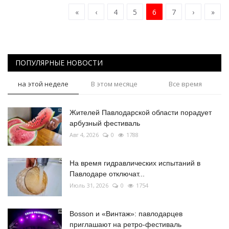
«
‹
4
5
6
7
›
»
ПОПУЛЯРНЫЕ НОВОСТИ
на этой неделе
В этом месяце
Все время
Жителей Павлодарской области порадует
арбузный фестиваль
Авг 4, 2026
0
1788
На время гидравлических испытаний в
Павлодаре отключат...
Июль 31, 2026
0
1754
Bosson и «Винтаж»: павлодарцев
приглашают на ретро-фестиваль