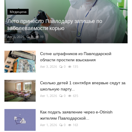
Медицина
Лето принесло Павлодару затишье по
заболеваемости корью
Авг 6, 2026
0
19
Сотне штрафников из Павлодарской
области простили взыскания
Авг 3, 2026
0
135
Сколько детей 1 сентября впервые сядут за
школьную парту...
Авг 1, 2026
0
635
Как подать заявление через e-Otinish
жителям Павлодарской...
Авг 1, 2026
0
163