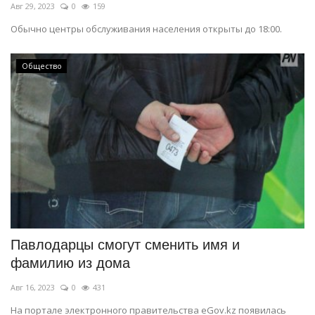
Авг 29, 2023
0
159
Обычно центры обслуживания населения открыты до 18:00.
Общество
Павлодарцы смогут сменить имя и
фамилию из дома
Авг 16, 2023
0
431
На портале электронного правительства eGov.kz появилась