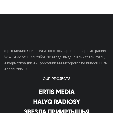
«Ертiс Медиа» Свидетельство о государственной регистрации:
№14564-ИА от 30 сентября 2014 года, выдано Комитетом связи,
информатизации и информации Министерства по инвестициям
и развитию РК
OUR PROJECTS