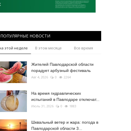
ПОПУЛЯРНЫЕ НОВОСТИ
на этой неделе
В этом месяце
Все время
Жителей Павлодарской области
порадует арбузный фестиваль
Авг 4, 2026
0
2264
На время гидравлических
испытаний в Павлодаре отключат...
Июль 31, 2026
0
1883
Шквальный ветер и жара: погода в
Павлодарской области 3...