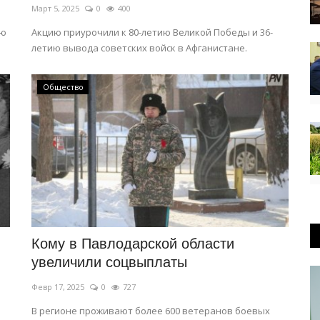
Март 5, 2025
0
400
ую
Акцию приурочили к 80-летию Великой Победы и 36-
летию вывода советских войск в Афганистане.
Общество
Кому в Павлодарской области
увеличили соцвыплаты
Февр 17, 2025
0
727
В регионе проживают более 600 ветеранов боевых