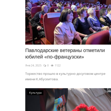
Павлодарские ветераны отметили
юбилей «по-французски»
Летний спорт
Янв 24, 2025
0
1122
Торжество прошло в культурно-досуговом центре
имени К.Абусеитова.
Культура