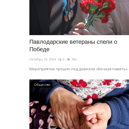
В Павлодаре определили сил
спортсменов среди работников
Май 22, 2026
0
326
Спортивное мероприятие объединило
представителей телеканалов, информацио
Павлодарские ветераны спели о
агентств...
Победе
Октябрь 15, 2024
0
186
Мероприятие прошло под девизом «Вечная память».
Общество