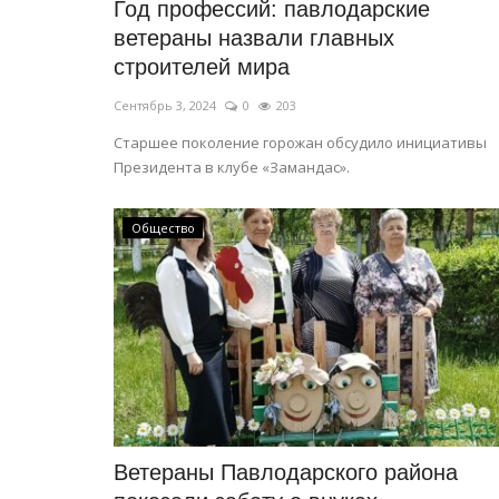
Год профессий: павлодарские
ветераны назвали главных
строителей мира
Сентябрь 3, 2024
0
203
Старшее поколение горожан обсудило инициативы
Президента в клубе «Замандас».
Общество
Ветераны Павлодарского района