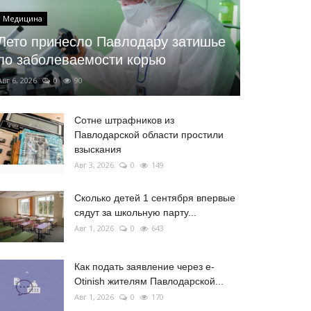
Медицина
Лето принесло Павлодару затишье
по заболеваемости корью
Авг 6, 2026
0
90
Сотне штрафников из
Павлодарской области простили
взыскания
Авг 3, 2026
0
149
Сколько детей 1 сентября впервые
сядут за школьную парту...
Авг 1, 2026
0
643
Как подать заявление через e-
Otinish жителям Павлодарской...
Авг 1, 2026
0
170