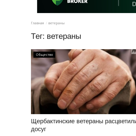
Главная
ветераны
Тег:
ветераны
Общество
Щербактинские ветераны расцветил
досуг