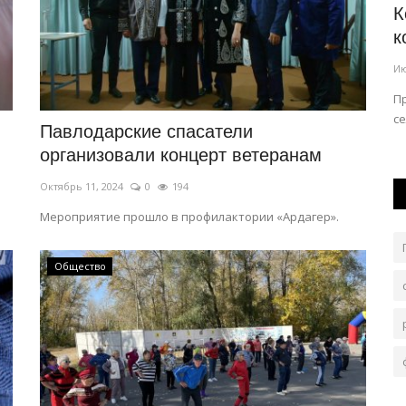
ьнейших
Дождливо будет в Павлодарской
К
...
области 4 августа
к
Авг 4, 2026
0
97
Ию
Скорость ветра 9-14 метров в секунду, днём на западе,
П
нных
севере, юге области 15-20.
се
Павлодарские спасатели
организовали концерт ветеранам
Октябрь 11, 2024
0
194
Мероприятие прошло в профилактории «Ардагер».
Общество