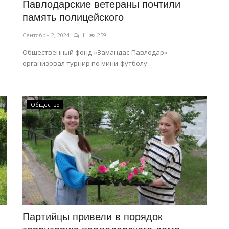
Павлодарские ветераны почтили
память полицейского
Сентябрь 2, 2024
1
259
Общественный фонд «Замандас-Павлодар»
организовал турнир по мини-футболу.
Общество
Партийцы привели в порядок