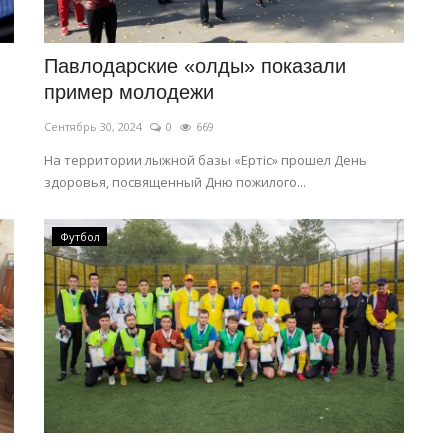
Павлодарские «олды» показали
пример молодежи
Сентябрь 30, 2024
0
669
На территории лыжной базы «Ертіс» прошел День
здоровья, посвященный Дню пожилого...
Футбол