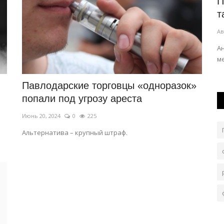
й
В Павлодаре воспели творческое
П
наследие Абая
т
Авг 7, 2026
0
70
Ав
гу
Литературно-музыкальное мероприятие «Абай. Ұлы
А
дала үні» организовали в музее «Ertis».
м
Павлодарские торговцы «одноразок»
попали под угрозу ареста
Июнь 20, 2024
0
225
Альтернатива – крупный штраф.