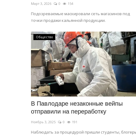
Март 3, 2026
0
154
Подозреваемые маскировали сеть магазинов под
точки продажи кальянной продукции.
Общество
В Павлодаре незаконные вейпы
отправили на переработку
Ноябрь 3, 2025
0
191
Наблюдать за процедурой пришли студенты, блогер