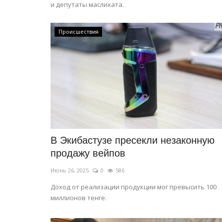
и депутаты маслихата.
Происшествия
В Экибастузе пресекли незаконную
продажу вейпов
Июнь 26, 2025
0
586
Доход от реализации продукции мог превысить 100
миллионов тенге.