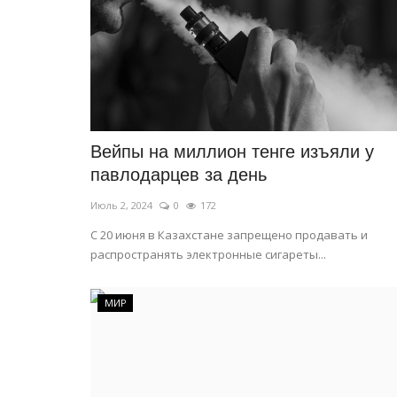
В Польше установили снежны
рекорд
Июль 28, 2026
0
85
Это достижение официально внесено в Кни
рекордов Гиннесса.
Вейпы на миллион тенге изъяли у
павлодарцев за день
Июль 2, 2024
0
172
С 20 июня в Казахстане запрещено продавать и
распространять электронные сигареты...
МИР