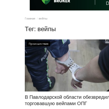
Главная
вейпы
Тег:
вейпы
Происшествия
В Павлодарской области обезвреди
торговавшую вейпами ОПГ