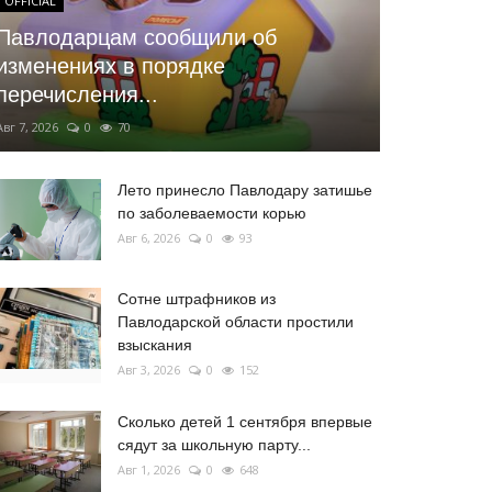
OFFICIAL
Павлодарцам сообщили об
изменениях в порядке
перечисления...
Авг 7, 2026
0
70
Лето принесло Павлодару затишье
по заболеваемости корью
Авг 6, 2026
0
93
Сотне штрафников из
Павлодарской области простили
взыскания
Авг 3, 2026
0
152
Сколько детей 1 сентября впервые
сядут за школьную парту...
Авг 1, 2026
0
648