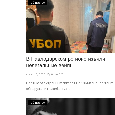
Общество
В Павлодарском регионе изъяли
МИР
нелегальные вейпы
Февр 10, 2025
0
340
Партию электронных сигарет на 18 миллионов тенге
обнаружили в Экибастузе.
Общество