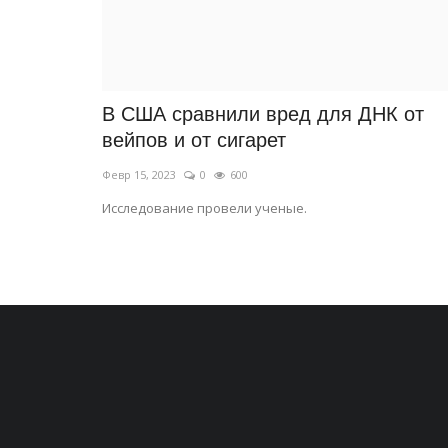
В США сравнили вред для ДНК от
вейпов и от сигарет
Февр 15, 2023
0
600
Исследование провели ученые.