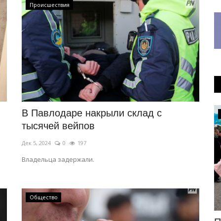
Происшествия
В Павлодаре накрыли склад с
Культура
тысячей вейпов
Дек 5, 2024
0
197
Владельца задержали.
Общество