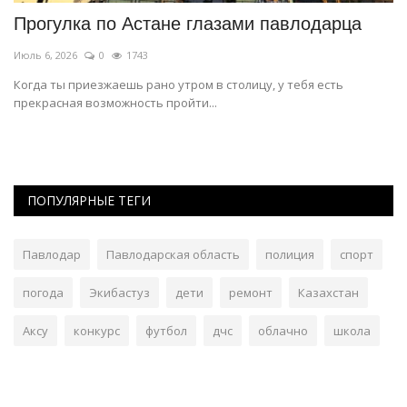
в
Прогулка по Астане глазами павлодарца
С
п
Июль 6, 2026
0
1743
Ап
Когда ты приезжаешь рано утром в столицу, у тебя есть
прекрасная возможность пройти...
Он
ви
ПОПУЛЯРНЫЕ ТЕГИ
Павлодар
Павлодарская область
полиция
спорт
погода
Экибастуз
дети
ремонт
Казахстан
Аксу
конкурс
футбол
дчс
облачно
школа