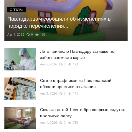
OFFICIAL
Павлодарцам сообщили об изменениях в
порядке перечисления...
Авг 7, 2026
0
166
Лето принесло Павлодару затишье по
заболеваемости корью
Авг 6, 2026
0
123
Сотне штрафников из Павлодарской
области простили взыскания
Авг 3, 2026
0
175
Сколько детей 1 сентября впервые сядут за
школьную парту...
Авг 1, 2026
0
713