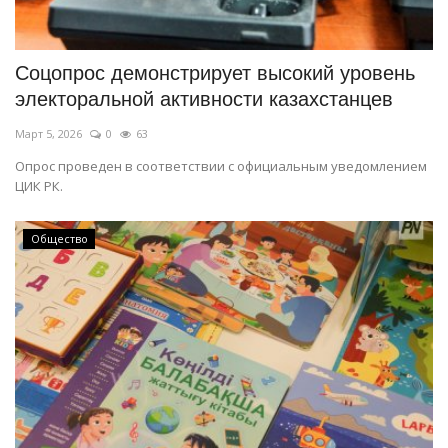
СПОРТ
Соцопрос демонстрирует высокий уровень
Чек-лист
электоральной активности казахстанцев
Март 5, 2026
0
63
РАЗВЛЕЧЕНИЯ
Опрос проведен в соответствии с официальным уведомлением
ЦИК РК.
OFFICIAL
Курултай
Общество
Язык
Қазақша
Русский