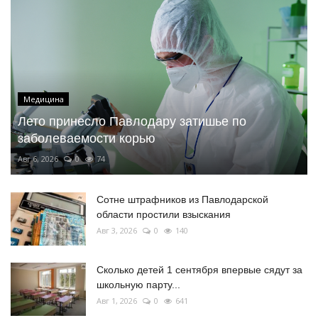
Медицина
Лето принесло Павлодару затишье по
заболеваемости корью
Авг 6, 2026
0
74
Сотне штрафников из Павлодарской
области простили взыскания
Авг 3, 2026
0
140
Сколько детей 1 сентября впервые сядут за
школьную парту...
Авг 1, 2026
0
641