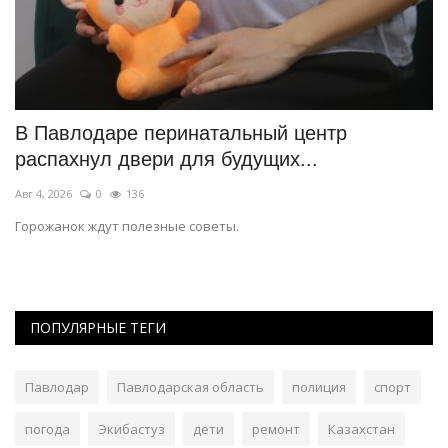
В Павлодаре перинатальный центр
В
распахнул двери для будущих...
Ию
Авг 4, 2026
0
136
Эт
Ги
Горожанок ждут полезные советы.
ПОПУЛЯРНЫЕ ТЕГИ
Павлодар
Павлодарская область
полиция
спорт
погода
Экибастуз
дети
ремонт
Казахстан