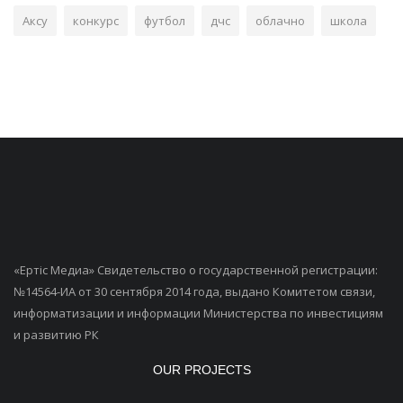
Аксу
конкурс
футбол
дчс
облачно
школа
«Ертiс Медиа» Свидетельство о государственной регистрации:
№14564-ИА от 30 сентября 2014 года, выдано Комитетом связи,
информатизации и информации Министерства по инвестициям
и развитию РК
OUR PROJECTS