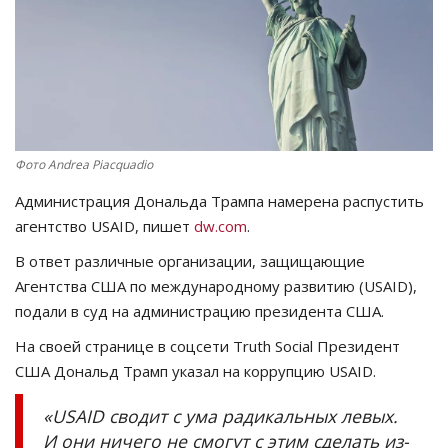
СПОРТ
Чек-лист
РАЗВЛЕЧЕНИЯ
Фото Andrea Piacquadio
OFFICIAL
Администрация Дональда Трампа намерена распустить
агентство USAID, пишет
dw.com
.
Курултай
В ответ различные организации, защищающие
Агентства США по международному развитию (USAID),
Язык
подали в суд на администрацию президента США.
Қазақша
Русский
На своей странице в соцсети Truth Social Президент
США Дональд Трамп указал на коррупцию USAID.
«USAID сводит с ума радикальных левых.
И они ничего не смогут с этим сделать из-