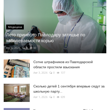
Медицина
Лето принесло Павлодару затишье по
заболеваемости корью
Авг 6, 2026
0
60
Сотне штрафников из Павлодарской
области простили взыскания
Авг 3, 2026
0
137
Сколько детей 1 сентября впервые сядут за
школьную парту...
Авг 1, 2026
0
639