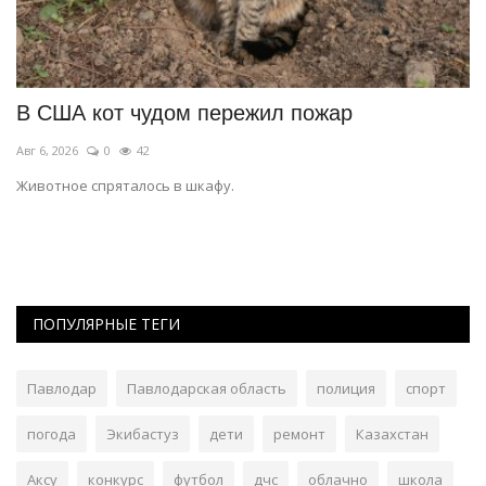
В США кот чудом пережил пожар
Н
п
Авг 6, 2026
0
42
Ав
Животное спряталось в шкафу.
Жи
ПОПУЛЯРНЫЕ ТЕГИ
Павлодар
Павлодарская область
полиция
спорт
погода
Экибастуз
дети
ремонт
Казахстан
Аксу
конкурс
футбол
дчс
облачно
школа