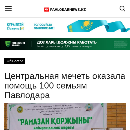
Войти
Регистрация
Главная
Общество
Обратная связь
Центральная мечеть оказала
ПАВЛОДАРСКАЯ ОБЛАСТЬ
помощь 100 семьям
Павлодара
КАЗАХСТАН
МИР
СПЕЦПРОЕКТЫ