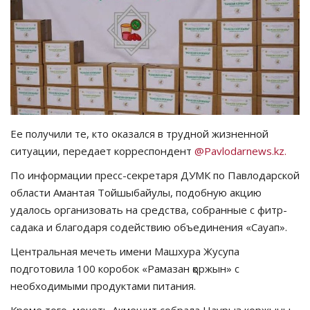
СПОРТ
Чек-лист
РАЗВЛЕЧЕНИЯ
OFFICIAL
Ее получили те, кто оказался в трудной жизненной
ситуации, передает корреспондент
@Pavlodarnews.kz.
Курултай
По информации пресс-секретаря ДУМК по Павлодарской
области Амантая Тойшыбайулы, подобную акцию
Язык
удалось организовать на средства, собранные с фитр-
садака и благодаря содействию объединения «Сауап».
Қазақша
Русский
Центральная мечеть имени Машхура Жусупа
подготовила 100 коробок «Рамазан қоржын» с
необходимыми продуктами питания.
Кроме того, мечеть Акмешит собрала Наурыз коржыны