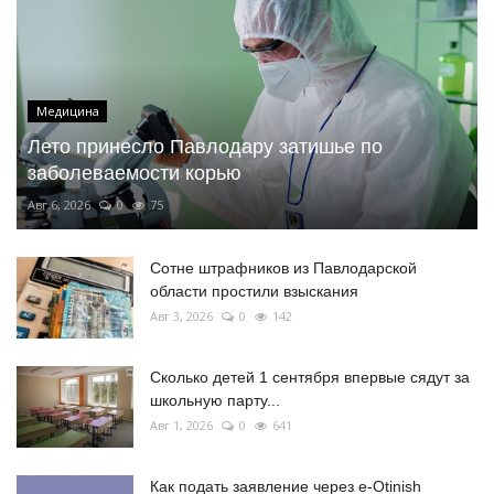
Медицина
Лето принесло Павлодару затишье по
заболеваемости корью
Авг 6, 2026
0
75
Сотне штрафников из Павлодарской
области простили взыскания
Авг 3, 2026
0
142
Сколько детей 1 сентября впервые сядут за
школьную парту...
Авг 1, 2026
0
641
Как подать заявление через e-Otinish