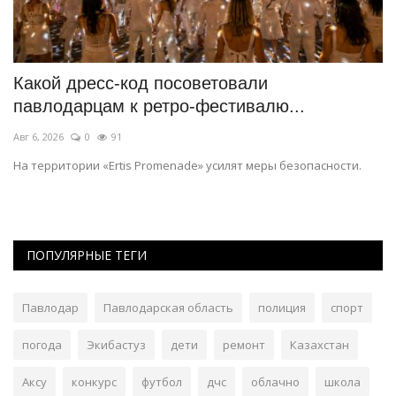
ки
Какой дресс-код посоветовали
Э
павлодарцам к ретро-фестивалю...
п
Авг 6, 2026
0
91
Ию
На территории «Ertis Promenade» усилят меры безопасности.
Ра
20
ПОПУЛЯРНЫЕ ТЕГИ
Павлодар
Павлодарская область
полиция
спорт
погода
Экибастуз
дети
ремонт
Казахстан
Аксу
конкурс
футбол
дчс
облачно
школа