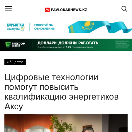
Войти
Регистрация
Главная
Общество
Обратная связь
Цифровые технологии
ПАВЛОДАРСКАЯ ОБЛАСТЬ
помогут повысить
квалификацию энергетиков
КАЗАХСТАН
Аксу
МИР
СПЕЦПРОЕКТЫ