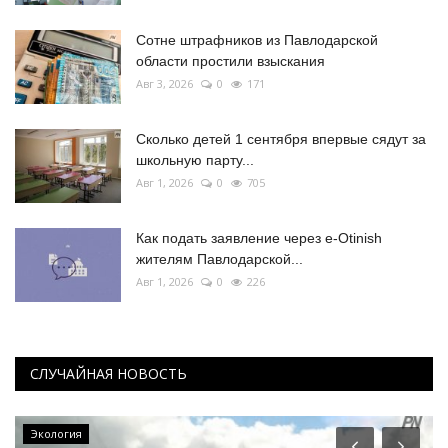
Сотне штрафников из Павлодарской
области простили взыскания
Авг 3, 2026
0
171
Сколько детей 1 сентября впервые сядут за
школьную парту...
Авг 1, 2026
0
705
Как подать заявление через e-Otinish
жителям Павлодарской...
Авг 1, 2026
0
226
СЛУЧАЙНАЯ НОВОСТЬ
История одного путешествия