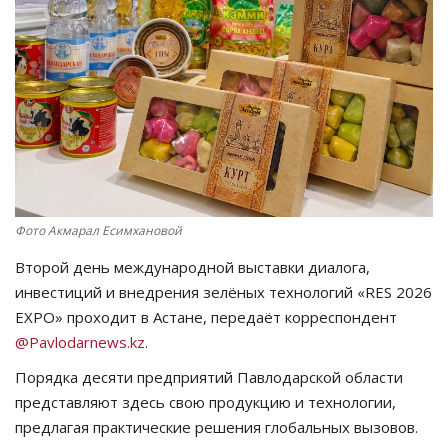
СПОРТ
Чек-лист
РАЗВЛЕЧЕНИЯ
OFFICIAL
Фото Акмарал Есимхановой
Курултай
Второй день международной выставки диалога,
Язык
инвестиций и внедрения зелёных технологий «RES 2026
EXPO» проходит в Астане, передаёт корреспондент
Қазақша
Русский
@Pavlodarnews.kz.
Порядка десяти предприятий Павлодарской области
представляют здесь свою продукцию и технологии,
предлагая практические решения глобальных вызовов.