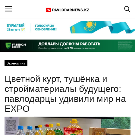
Войти
Регистрация
Главная
Экономика
Обратная связь
Цветной курт, тушёнка и
ПАВЛОДАРСКАЯ ОБЛАСТЬ
стройматериалы будущего:
павлодарцы удивили мир на
КАЗАХСТАН
EXPO
МИР
СПЕЦПРОЕКТЫ