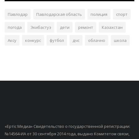
Павлодар
Павлодарская область
полиция
спорт
погода
Экибастуз
дети
ремонт
Казахстан
Аксу
конкурс
футбол
дчс
облачно
школа
«Ертiс Медиа» Свидетельство о государственной регистрации:
№14564-ИА от 30 сентября 2014 года, выдано Комитетом связи,