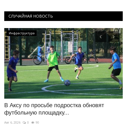
СЛУЧАЙНАЯ НОВОСТЬ
Инфраструктура
ся
В Аксу по просьбе подростка обновят
В
футбольную площадку...
Ию
Авг 6, 2026
0
90
Ра