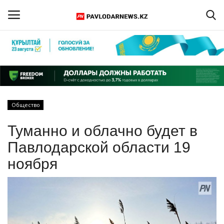
Войти
Регистрация
Главная
Общество
Обратная связь
Туманно и облачно будет в
ПАВЛОДАРСКАЯ ОБЛАСТЬ
Павлодарской области 19
ноября
КАЗАХСТАН
МИР
СПЕЦПРОЕКТЫ