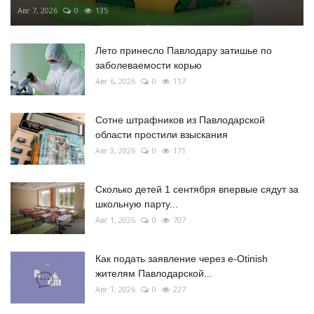
Авг 7, 2026
0
135
Лето принесло Павлодару затишье по
заболеваемости корью
Авг 6, 2026
0
117
Сотне штрафников из Павлодарской
области простили взыскания
Авг 3, 2026
0
171
Сколько детей 1 сентября впервые сядут за
школьную парту...
Авг 1, 2026
0
707
Как подать заявление через e-Otinish
жителям Павлодарской...
Авг 1, 2026
0
227