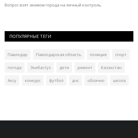
Вопрос взят акимом города на личный контроль.
ПОПУЛЯРНЫЕ ТЕГИ
Павлодар
Павлодарская область
полиция
спорт
погода
Экибастуз
дети
ремонт
Казахстан
Аксу
конкурс
футбол
дчс
облачно
школа