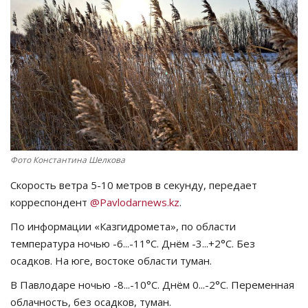
СПОРТ
Чек-лист
РАЗВЛЕЧЕНИЯ
OFFICIAL
Фото Константина Шелкова
Курултай
Скорость ветра 5-10 метров в секунду, передает
Язык
корреспондент
@Pavlodarnews.kz
.
Қазақша
Русский
По информации «Казгидромета», по области
температура ночью -6...-11°C. Днём -3...+2°C. Без
осадков. На юге, востоке области туман.
В Павлодаре ночью -8...-10°C. Днём 0...-2°C. Переменная
облачность, без осадков, туман.