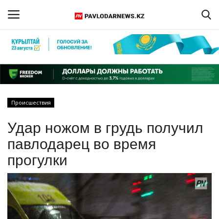
Войти
Регистрация
Главная
Происшествия
Обратная связь
Удар ножом в грудь получил
ПАВЛОДАРСКАЯ ОБЛАСТЬ
павлодарец во время
прогулки
КАЗАХСТАН
МИР
СПЕЦПРОЕКТЫ