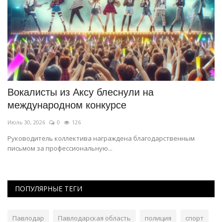
Вокалисты из Аксу блеснули на
Н
международном конкурсе
П
Июль 30, 2026
0
126
Ию
Руководитель коллектива награждена благодарственным
Ре
письмом за профессиональную...
го
ПОПУЛЯРНЫЕ ТЕГИ
Павлодар
Павлодарская область
полиция
спорт