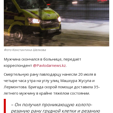
СПОРТ
Чек-лист
РАЗВЛЕЧЕНИЯ
OFFICIAL
Фото Константина Шелкова
Мужчина скончался в больнице, передаёт
Курултай
корреспондент
@
Pavlodarnews
.
kz
.
Язык
Смертельную рану павлодарцу нанесли 20 июля в
четыре часа утра на углу улиц Машхура Жусупа и
Қазақша
Русский
Лермонтова. Бригада скорой помощи доставила 35-
летнего мужчину в крайне тяжёлом состоянии.
– Он получил проникающую колото-
резаную рану грудной клетки и резаную