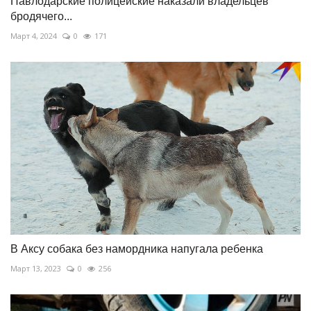
Павлодарские полицейские наказали владельцев
бродячего...
Март 4, 2024
0
171
В Аксу собака без намордника напугала ребенка
Март 13, 2023
0
256