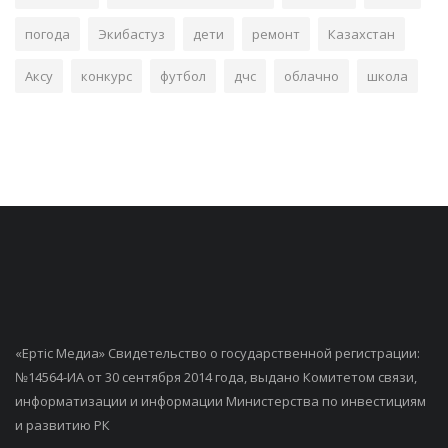
погода
Экибастуз
дети
ремонт
Казахстан
Аксу
конкурс
футбол
дчс
облачно
школа
«Ертiс Медиа» Свидетельство о государственной регистрации:
№14564-ИА от 30 сентября 2014 года, выдано Комитетом связи,
информатизации и информации Министерства по инвестициям
и развитию РК