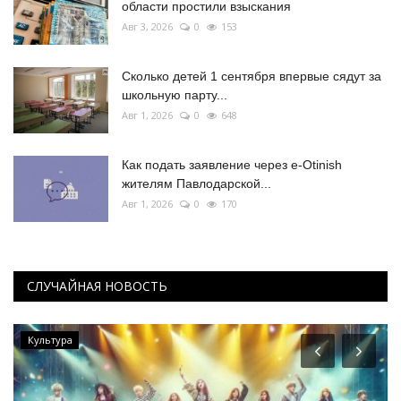
области простили взыскания
Авг 3, 2026
0
153
Сколько детей 1 сентября впервые сядут за
школьную парту...
Авг 1, 2026
0
648
Как подать заявление через e-Otinish
жителям Павлодарской...
Авг 1, 2026
0
170
СЛУЧАЙНАЯ НОВОСТЬ
Культура