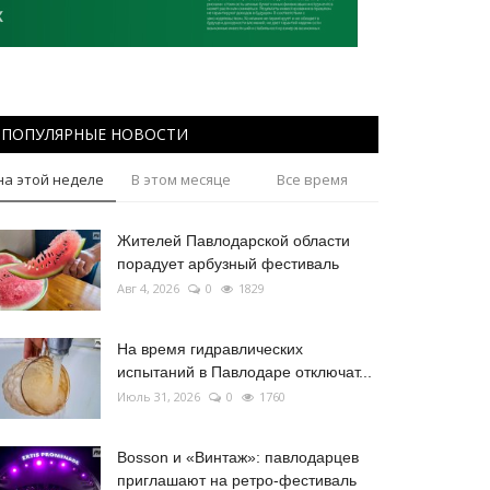
ПОПУЛЯРНЫЕ НОВОСТИ
на этой неделе
В этом месяце
Все время
Жителей Павлодарской области
порадует арбузный фестиваль
Авг 4, 2026
0
1829
На время гидравлических
испытаний в Павлодаре отключат...
Июль 31, 2026
0
1760
Bosson и «Винтаж»: павлодарцев
приглашают на ретро-фестиваль