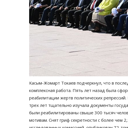
раскрывают тайны Павлодарск
Апрель 18, 2025
0
7746
Погружаясь в древнюю историю уникальны
памятников прошлого.
Касым-Жомарт Токаев подчеркнул, что в после
комплексная работа. Пять лет назад была сфо
реабилитации жертв политических репрессий. 
трех лет тщательно изучала документы госуд
были реабилитированы свыше 300 тысяч челов
мотивам. Снят гриф секретности с более чем 2
исследованных комиссией, опубликован 72-том