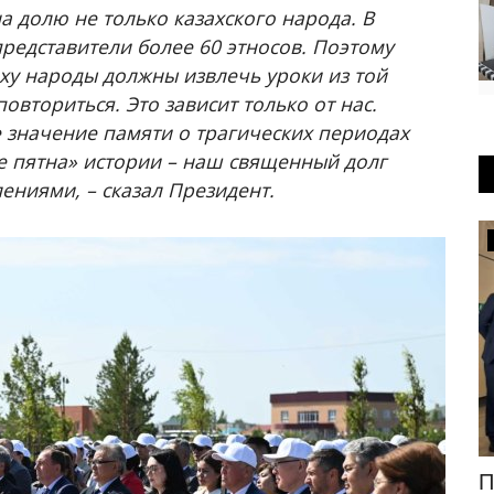
а долю не только казахского народа. В
редставители более 60 этносов. Поэтому
ху народы должны извлечь уроки из той
овториться. Это зависит только от нас.
 значение памяти о трагических периодах
е пятна» истории – наш священный долг
ниями, – сказал Президент.
Происшествия
и
Экибастузскую пациентку в больницу
П