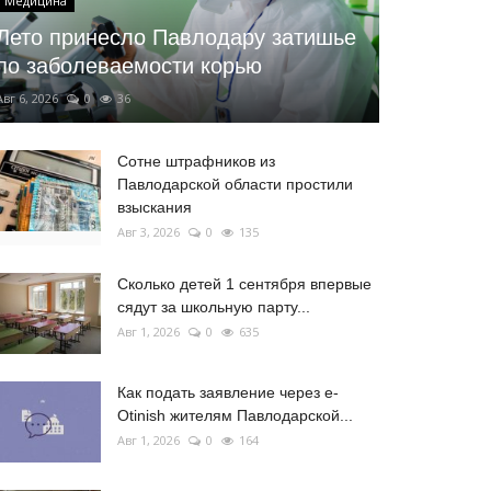
Медицина
Лето принесло Павлодару затишье
по заболеваемости корью
Авг 6, 2026
0
36
Сотне штрафников из
Павлодарской области простили
взыскания
Авг 3, 2026
0
135
Сколько детей 1 сентября впервые
сядут за школьную парту...
Авг 1, 2026
0
635
Как подать заявление через e-
Otinish жителям Павлодарской...
Авг 1, 2026
0
164