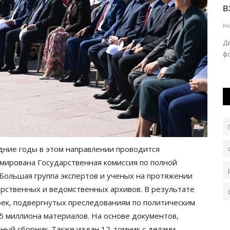
ого...
доставили на вертолёте
в
Авг 4, 2026
0
171
Ию
х
35-летней женщине потребовалась срочная
Д
медицинская помощь.
фо
дние годы в этом направлении проводится
рмирована Государственная комиссия по полной
Большая группа экспертов и ученых на протяжении
арственных и ведомственных архивов. В результате
ек, подвергнутых преследованиям по политическим
,5 миллиона материалов. На основе документов,
ный сборник. Также издан 12-томник с делами,