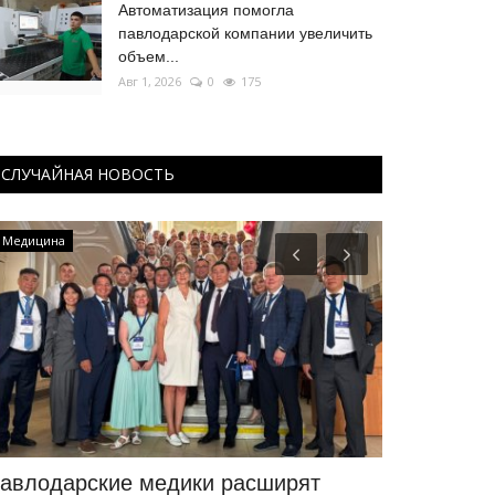
Автоматизация помогла
павлодарской компании увеличить
объем...
Авг 1, 2026
0
175
СЛУЧАЙНАЯ НОВОСТЬ
Медицина
Фоторепортаж
авлодарские медики расширят
День Аста