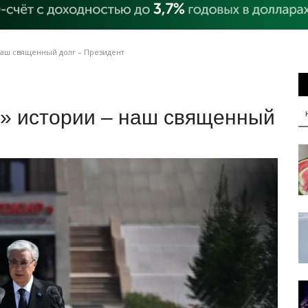
наш священный долг – Президент
а» истории – наш священный