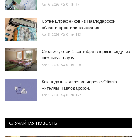
Авг 6, 2026
0
97
Сотне штрафников из Павлодарской
области простили взыскания
Авг 3, 2026
0
153
Сколько детей 1 сентября впервые сядут за
школьную парту...
Авг 1, 2026
0
650
Как подать заявление через e-Otinish
жителям Павлодарской...
Авг 1, 2026
0
172
СЛУЧАЙНАЯ НОВОСТЬ