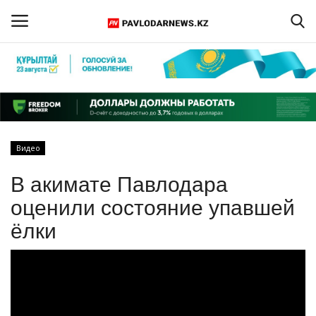
Войти
Регистрация
Главная
Видео
Обратная связь
В акимате Павлодара
ПАВЛОДАРСКАЯ ОБЛАСТЬ
оценили состояние упавшей
ёлки
КАЗАХСТАН
МИР
СПЕЦПРОЕКТЫ