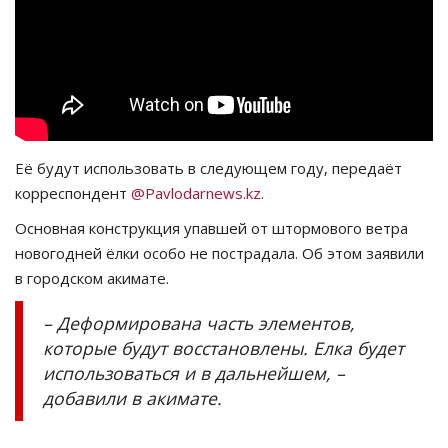
СПОРТ
Чек-лист
РАЗВЛЕЧЕНИЯ
Её будут использовать в следующем году, передаёт
OFFICIAL
корреспондент
@Pavlodarnews.kz
.
Основная конструкция упавшей от штормового ветра
Курултай
новогодней ёлки особо не пострадала. Об этом заявили
в городском акимате.
Язык
– Деформирована часть элементов,
Қазақша
Русский
которые будут восстановлены. Елка будет
использоваться и в дальнейшем, –
добавили в акимате.