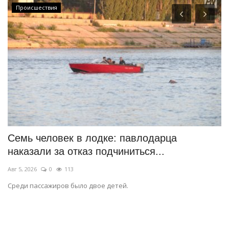
Происшествия
Семь человек в лодке: павлодарца
Б
наказали за отказ подчиниться...
а
Авг 5, 2026
0
113
Ав
Среди пассажиров было двое детей.
На
ба