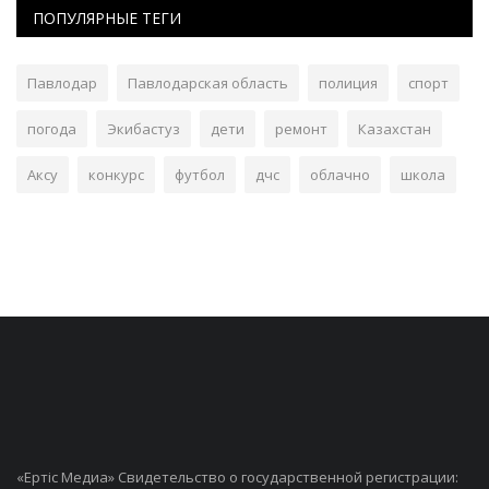
ПОПУЛЯРНЫЕ ТЕГИ
Павлодар
Павлодарская область
полиция
спорт
погода
Экибастуз
дети
ремонт
Казахстан
Аксу
конкурс
футбол
дчс
облачно
школа
«Ертiс Медиа» Свидетельство о государственной регистрации: