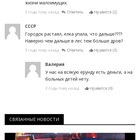
жизни малоимущих.
3 годы тому назад
Ответить
Нравится (
2
)
СССР
Городок растаял, елка упала, что дальше????
Наверно чем дальше в лес тем больше дров?
3 годы тому назад
Ответить
Нравится (
3
)
Валерия
У нас на всякую ерунду есть деньги, а на
больных детей нету.
3 годы тому назад
Нравится (
0
)
СВЯЗАННЫЕ НОВОСТИ