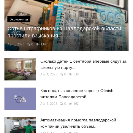
Экономика
Сотне штрафников из Павлодарской области
простили взыскания
Авг 3, 2026
0
134
Сколько детей 1 сентября впервые сядут за
школьную парту...
Авг 1, 2026
0
634
Как подать заявление через e-Otinish
жителям Павлодарской...
Авг 1, 2026
0
162
Автоматизация помогла павлодарской
компании увеличить объем...
Авг 1, 2026
0
175