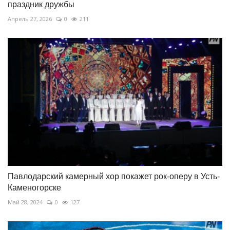
праздник дружбы
Апрель 27, 2026
0
211
Павлодарский камерный хор покажет рок-оперу в Усть-
Каменогорске
Май 28, 2024
0
127