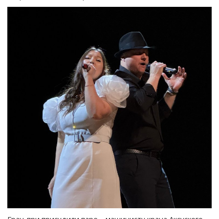
Гран-при присудили паре – машинисту крана Аксуского