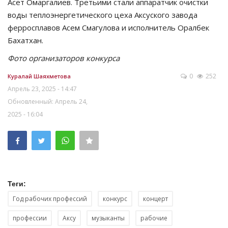
Асет Омаргалиев. Третьими стали аппаратчик очистки
воды теплоэнергетического цеха Аксуского завода
ферросплавов Асем Смагулова и исполнитель Оралбек
Бахатхан.
Фото организаторов конкурса
0
252
Куралай Шаяхметова
Апрель 23, 2025 - 14:47
Обновленный: Апрель 24,
2025 - 16:04
Теги:
Год рабочих профессий
конкурс
концерт
профессии
Аксу
музыканты
рабочие