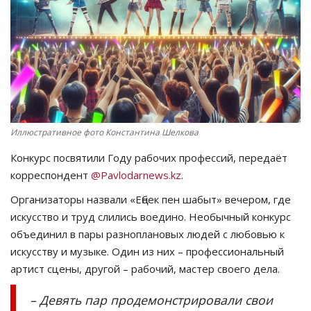
СПОРТ
Чек-лист
РАЗВЛЕЧЕНИЯ
OFFICIAL
Иллюстративное фото Константина Шелкова
Конкурс посвятили Году рабочих профессий, передаёт
Курултай
корреспондент
@Pavlodarnews.kz
.
Организаторы назвали «Еңбек пен шабыт» вечером, где
Язык
искусство и труд слились воедино. Необычный конкурс
Қазақша
Русский
объединил в пары разноплановых людей с любовью к
искусству и музыке. Один из них – профессиональный
артист сцены, другой – рабочий, мастер своего дела.
– Девять пар продемонстрировали свои