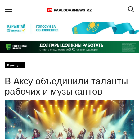
Войти
Регистрация
Главная
Культура
Обратная связь
В Аксу объединили таланты
ПАВЛОДАРСКАЯ ОБЛАСТЬ
рабочих и музыкантов
КАЗАХСТАН
МИР
СПЕЦПРОЕКТЫ